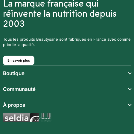
La marque française qui
réinvente la nutrition depuis
2003
Tous les produits Beautysané sont fabriqués en France avec comme
priorité la qualité.
En savoir plus
Boutique
Repas légers
Communauté
Repas complets
Communauté
À propos
Compléments alimentaires
Recettes
Boissons techniques
Qui sommes-nous ?
Magazine
Repas enfants
Mentions légales
BodyCheck IA