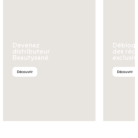
Devenez
Débloq
distributeur
des réc
Beautysané
exclusiv
Découvrir
Découvrir