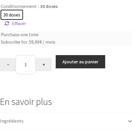
Conditionnement
: 30 doses
30 doses
Effacer
Purchase one time
Choose
Subscribe for
59,90
€
/ mois
purchase
type
quantité
Ajouter au panier
−
+
de
Collagène
marin
En savoir plus
Ingrédients