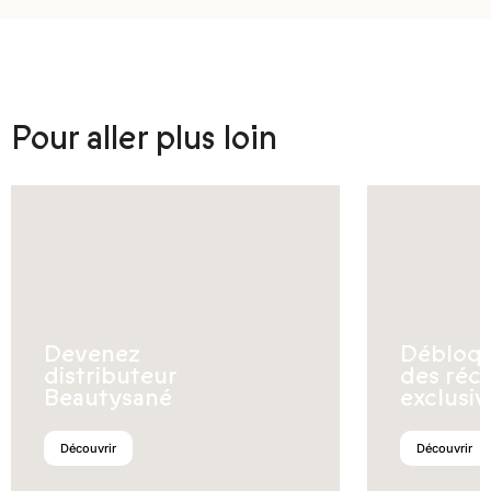
Pour aller plus loin
Devenez
Débloq
distributeur
des réc
Beautysané
exclusiv
Découvrir
Découvrir