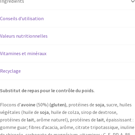
Ingrédients
Conseils d'utilisation
Valeurs nutritionnelles
Vitamines et minéraux
Recyclage
Substitut de repas pour le contrôle du poids.
Flocons d’
avoine
(50%)
(gluten)
, protéines de
soja
, sucre, huiles
végétales (huile de
soja
, huile de colza, sirop de dextrose,
protéines de
lait,
arôme naturel), protéines de
lait
, épaississant :
gomme guar; fibres d’acacia, arôme, citrate tripotassique, inuline
de chicorée, carbonate de magnésium, vitamines : C, E, PP, A, B5,