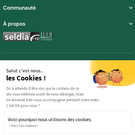
Repas légers
Communauté
Repas complets
Communauté
À propos
Compléments alimentaires
Recettes
Boissons techniques
Qui sommes-nous ?
Magazine
Repas enfants
Mentions légales
BodyCheck IA
Synergies aromatiques
Conditions Générales de Vente
Accessoires
Politique de confidentialité
Salut c'est nous...
les Cookies !
Opportunités
Inscription
On a attendu d'être sûrs que le contenu de ce
site vous intéresse avant de vous déranger, mais
Demande d’information
on aimerait bien vous accompagner pendant votre visite...
C'est OK pour vous ?
Voici pourquoi nous utilisons des cookies.
Des questions sur votre commande ? : Notre équipe est là
Voici nos cookies !
pour vous aider :
serviceclients@beautysane.com