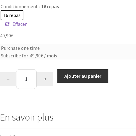
Conditionnement
: 16 repas
16 repas
Effacer
49,90
€
Purchase one time
Choose
Subscribe for
49,90
€
/ mois
purchase
type
quantité
Ajouter au panier
−
+
de
P'tit
déjeuner
flocons
d'avoine
En savoir plus