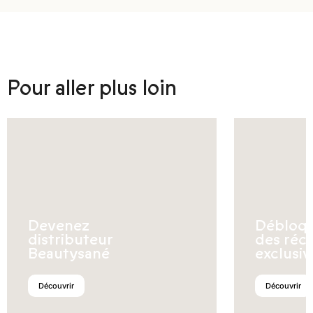
Pour aller plus loin
Devenez
Débloq
distributeur
des réc
Beautysané
exclusiv
Découvrir
Découvrir