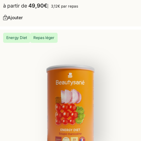
à partir de
49,90
€
3,12€ par repas
Ajouter
Energy Diet
Repas léger