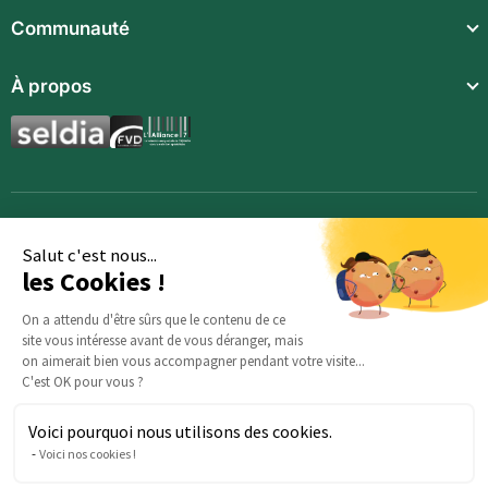
Repas légers
Communauté
Repas complets
Communauté
À propos
Compléments alimentaires
Recettes
Boissons techniques
Qui sommes-nous ?
Magazine
Repas enfants
Mentions légales
BodyCheck IA
Synergies aromatiques
Conditions Générales de Vente
Accessoires
Politique de confidentialité
Salut c'est nous...
les Cookies !
Opportunités
Inscription
On a attendu d'être sûrs que le contenu de ce
site vous intéresse avant de vous déranger, mais
Demande d’information
on aimerait bien vous accompagner pendant votre visite...
C'est OK pour vous ?
Voici pourquoi nous utilisons des cookies.
Des questions sur votre commande ? : Notre équipe est là
Voici nos cookies !
pour vous aider :
serviceclients@beautysane.com