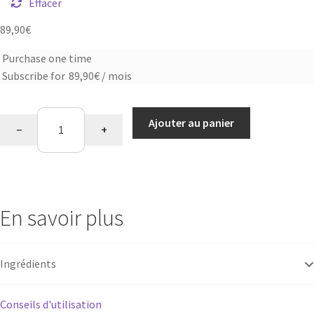
Effacer
89,90
€
Purchase one time
Choose
Subscribe for
89,90
€
/ mois
purchase
type
quantité
Ajouter au panier
−
+
de
Saveur
chocolat
En savoir plus
Ingrédients
Conseils d'utilisation