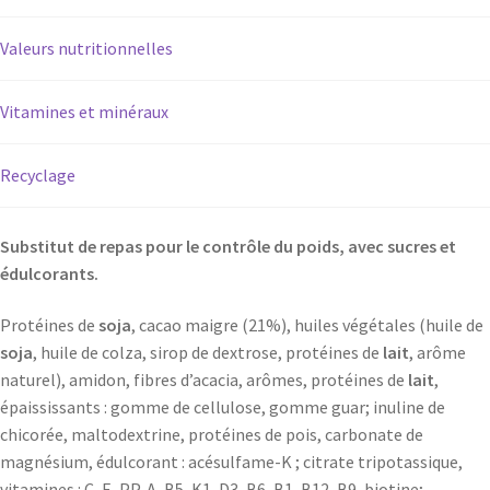
Valeurs nutritionnelles
Vitamines et minéraux
Recyclage
Substitut de repas pour le contrôle du poids, avec sucres et
édulcorants.
Protéines de
soja
, cacao maigre (21%), huiles végétales (huile de
soja
, huile de colza, sirop de dextrose, protéines de
lait
, arôme
naturel), amidon, fibres d’acacia, arômes, protéines de
lait
,
épaississants : gomme de cellulose, gomme guar; inuline de
chicorée, maltodextrine, protéines de pois, carbonate de
magnésium, édulcorant : acésulfame-K ; citrate tripotassique,
vitamines : C, E, PP, A, B5, K1, D3, B6, B1, B12, B9, biotine;