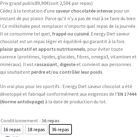
Prix grand public
89,90
€
(soit
2,50€
par repas)
Cédez à la tentation d’une
saveur chocolatée intense
pour un
instant de pur plaisir. Parce qu’il n’y a pas de mal à se faire du bien
! Ce milkshake peut remplacer n’importe quel repas de la journée.
Il se consomme tel quel,
frappé ou cuisiné
. Energy Diet saveur
chocolat est un repas léger et équilibré qui garantit à la fois
plaisir gustatif et apports nutritionnels
, pour éviter toute
carence (protéines, lipides, glucides, fibres, omega3, vitamines et
minéraux). Il est
rassasiant, digeste
et convient aux personnes
qui souhaitent
perdre et/ou contrôler leur poids
.
Un vrai plus pour les sportifs : Energy Diet saveur chocolat a été
développé et fabriqué conformément aux exigences de l’
EN 17444
(Norme antidopage)
à la date de production du lot.
Conditionnement
: 36 repas
16 repas
18 repas
36 repas