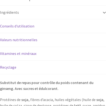
Ingrédients
Conseils d'utilisation
Valeurs nutritionnelles
Vitamines et minéraux
Recyclage
Substitut de repas pour contrôle du poids contenant du
ginseng. Avec sucres et édulcorant.
Protéines de
soja,
fibres d’acacia, huiles végétales (huile de
soja
,
huile de colza, sirop de dextrose, protéines de
lait)
, sucre, amidon,