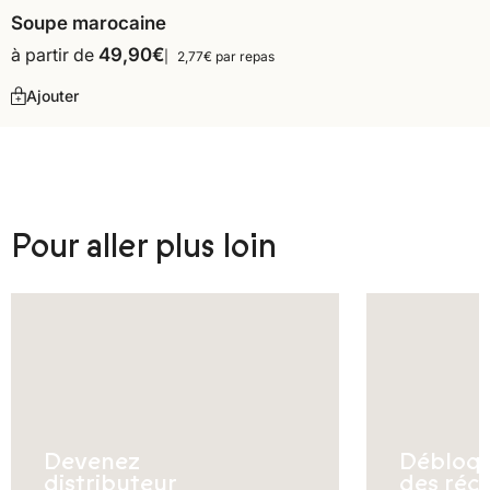
Soupe marocaine
à partir de
49,90
€
2,77€ par repas
Ajouter
Pour aller plus loin
Devenez
Débloq
distributeur
des réc