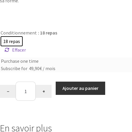
sa forme.
Conditionnement
: 18 repas
18 repas
Effacer
Purchase one time
Choose
Subscribe for
49,90
€
/ mois
purchase
type
quantité
Ajouter au panier
−
+
de
Saveur
piña
colada
En savoir plus