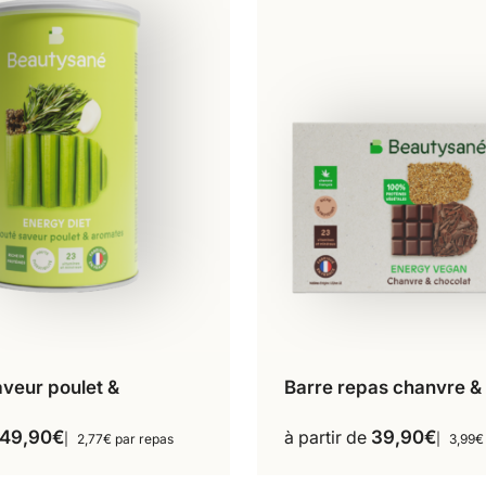
aveur poulet &
Barre repas chanvre &
18 repas
10 repas
Ce
Ce
produit
produit
49,90
€
à partir de
39,90
€
2,77€ par repas
3,99€
a
a
plusieurs
plusieur