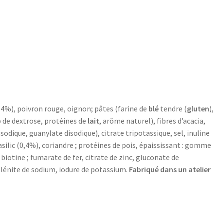
14%), poivron rouge, oignon; pâtes (farine de
blé
tendre (
gluten
),
op de dextrose, protéines de
lait
, arôme naturel), fibres d’acacia,
isodique, guanylate disodique), citrate tripotassique, sel, inuline
ilic (0,4%), coriandre ; protéines de pois, épaississant : gomme
9, biotine ; fumarate de fer, citrate de zinc, gluconate de
lénite de sodium, iodure de potassium.
Fabriqué dans un atelier