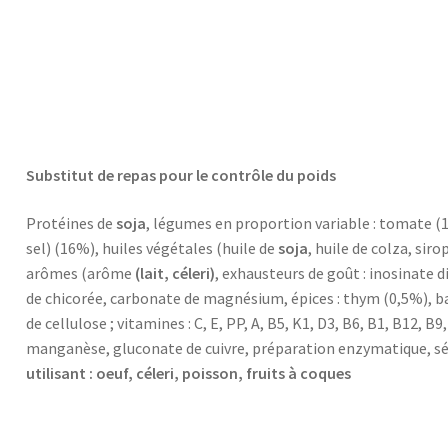
italienne
Substitut de repas pour le contrôle du poids
Protéines de
soja
, légumes en proportion variable : tomate (
sel) (16%), huiles végétales (huile de
soja
, huile de colza, sir
arômes (arôme
(lait, céleri)
, exhausteurs de goût : inosinate d
de chicorée, carbonate de magnésium, épices : thym (0,5%), bas
de cellulose ; vitamines : C, E, PP, A, B5, K1, D3, B6, B1, B12, B
manganèse, gluconate de cuivre, préparation enzymatique, sé
utilisant : oeuf, céleri, poisson, fruits à coques