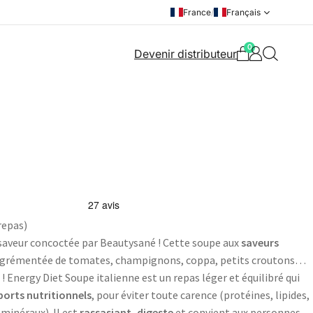
France
/
Français
0
Devenir distributeur
repas)
 saveur concoctée par Beautysané ! Cette soupe aux
saveurs
 agrémentée de tomates, champignons, coppa, petits croutons…
 ! Energy Diet Soupe italienne est un repas léger et équilibré qui
pports nutritionnels
, pour éviter toute carence (protéines, lipides,
 minéraux). Il est
rassasiant, digeste
et convient aux personnes