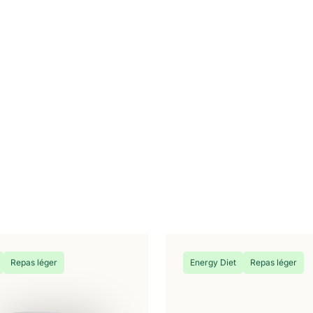
Repas léger
Energy Diet
Repas léger