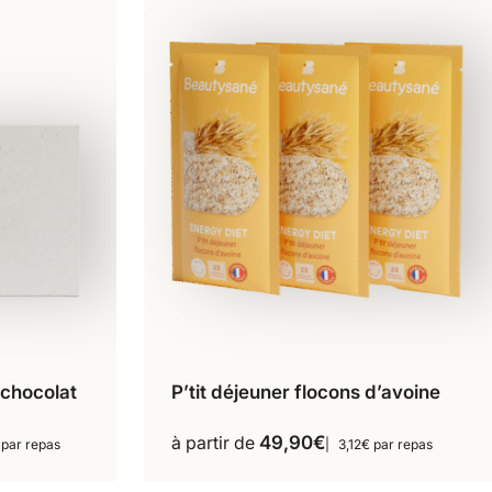
 chocolat
P’tit déjeuner flocons d’avoine
16 repas
Ce
produit
à partir de
49,90
€
 par repas
3,12€ par repas
a
s
plusieurs