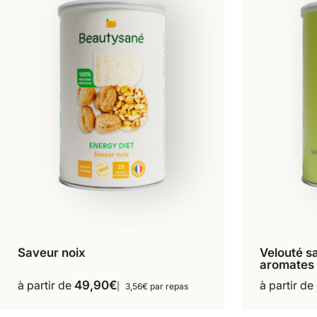
Saveur noix
Velouté s
14 repas
aromates
Ce
produit
à partir de
49,90
€
à partir de
3,56€ par repas
a
plusieurs