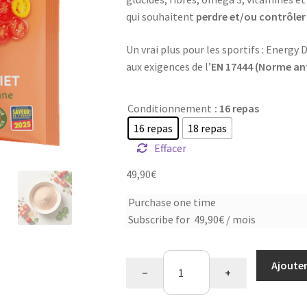
qui souhaitent
perdre et/ou contrôler 
Un vrai plus pour les sportifs : Energ
aux exigences de l’
EN 17444 (Norme an
Conditionnement
: 16 repas
16 repas
18 repas
Effacer
49,90
€
Choose
Purchase one time
Subscribe for
49,90
€
/ mois
purchase
type
quantité
Ajouter
−
+
de
Soupe