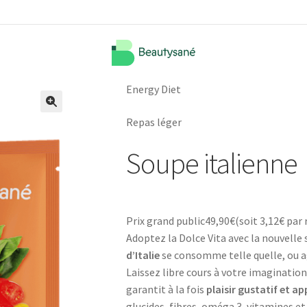
Energy Diet
🔍
Repas léger
Soupe italienne
Prix grand public
49,90
€
(soit
3,12€
par 
Adoptez la Dolce Vita avec la nouvelle
d’Italie
se consomme telle quelle, ou
Laissez libre cours à votre imagination
garantit à la fois
plaisir gustatif et a
glucides, fibres, oméga 3, vitamines et