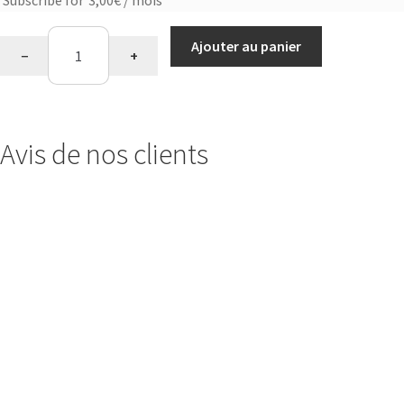
Subscribe for
3,00
€
/ mois
purchase
quantité
type
Ajouter au panier
−
+
de
Shaker
Energy
Diet
Avis de nos clients
(500ml)