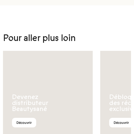
Pour aller plus loin
Devenez
Débloq
distributeur
des réc
Beautysané
exclusiv
Découvrir
Découvrir