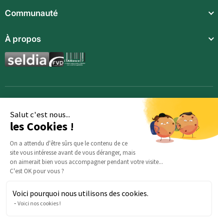
Repas légers
Communauté
Repas complets
Communauté
À propos
Compléments alimentaires
Recettes
Boissons techniques
Qui sommes-nous ?
Magazine
Repas enfants
Mentions légales
BodyCheck IA
Synergies aromatiques
Conditions Générales de Vente
Accessoires
Politique de confidentialité
Salut c'est nous...
les Cookies !
Opportunités
Inscription
On a attendu d'être sûrs que le contenu de ce
site vous intéresse avant de vous déranger, mais
Demande d’information
on aimerait bien vous accompagner pendant votre visite...
C'est OK pour vous ?
Voici pourquoi nous utilisons des cookies.
Des questions sur votre commande ? : Notre équipe est là
Voici nos cookies !
pour vous aider :
serviceclients@beautysane.com