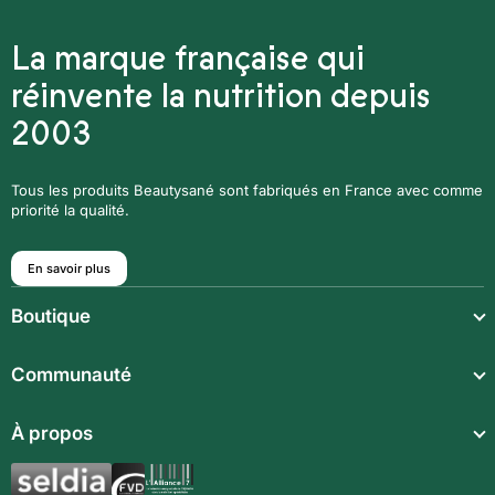
La marque française qui
réinvente la nutrition depuis
2003
Tous les produits Beautysané sont fabriqués en France avec comme
priorité la qualité.
En savoir plus
Boutique
Repas légers
Communauté
Repas complets
Communauté
À propos
Compléments alimentaires
Recettes
Boissons techniques
Qui sommes-nous ?