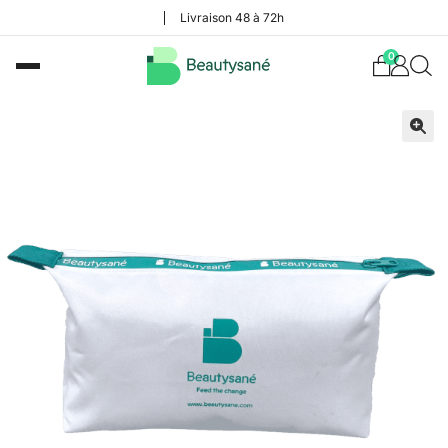
Livraison 48 à 72h
0
🔍