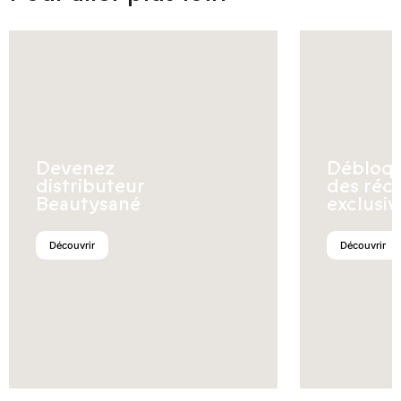
Devenez
Débloq
distributeur
des réc
Beautysané
exclusiv
Découvrir
Découvrir