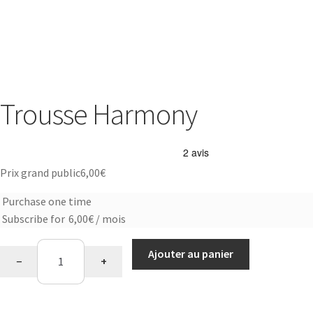
Trousse Harmony
Prix grand public
6,00
€
Purchase one time
Choose
Subscribe for
6,00
€
/ mois
purchase
quantité
type
Ajouter au panier
−
+
de
Trousse
Harmony