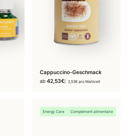
Cappuccino-Geschmack
16 Mahlzeiten
ab
42,53
€
2,53€ pro Mahlzeit
18 Mahlzeiten
Dieses
Produkt
36 Mahlzeiten
weist
mehrere
Energy Care
Complément alimentaire
Varianten
auf.
Die
Optionen