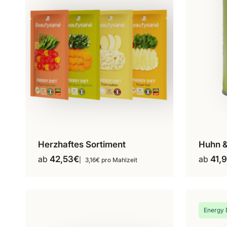
werden
Herzhaftes Sortiment
Huhn &
16 Mahlzeiten
Dieses
ab
42,53
€
ab
41,
3,16€ pro Mahlzeit
Produkt
weist
mehrere
Varianten
auf.
Energy 
Die