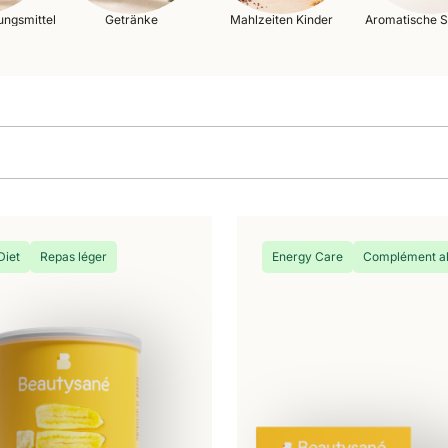
ngsmittel
Getränke
Mahlzeiten Kinder
Aromatische S
Diet
Repas léger
Energy Care
Complément al