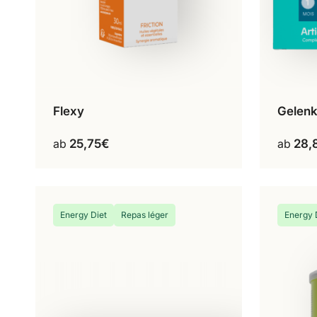
Flexy
Gelen
30 ml
Dieses
Produkt
ab
25,75
€
ab
28,
weist
mehrere
Varianten
auf.
Energy Diet
Repas léger
Energy 
Die
Optionen
können
auf
der
Produktseite
gewählt