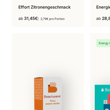
Effort Zitronengeschmack
Energi
53 Dosen
Dieses
Produkt
ab
31,45
€
ab
28,
2,79€ pro Portion
weist
mehrere
Varianten
auf.
Energy 
Die
Optionen
können
auf
der
Produktseite
gewählt
werden