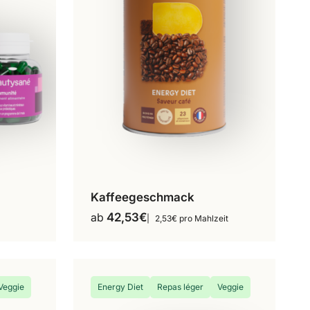
Kaffeegeschmack
16 Mahlzeiten
ab
42,53
€
2,53€ pro Mahlzeit
18 Mahlzeiten
Dieses
Produkt
36 Mahlzeiten
weist
mehrere
Veggie
Energy Diet
Repas léger
Veggie
Varianten