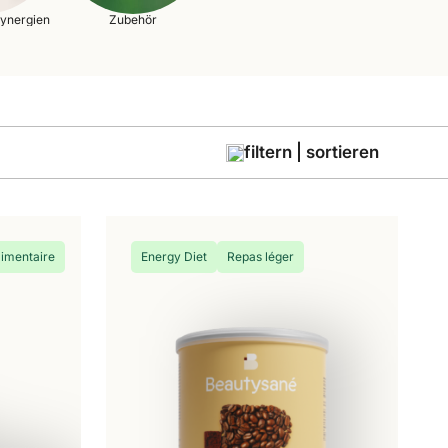
ynergien
Zubehör
filtern | sortieren
imentaire
Energy Diet
Repas léger