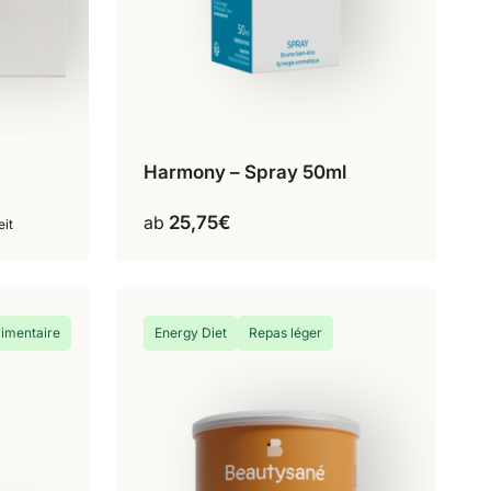
Harmony – Spray 50ml
Ajouter au panier
ab
25,75
€
it
imentaire
Energy Diet
Repas léger
te