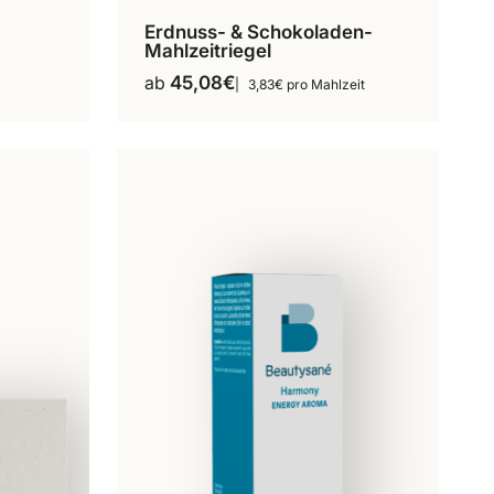
Erdnuss- & Schokoladen-
n
14 Mahlzeiten
Mahlzeitriegel
Dieses
Produkt
ab
45,08
€
3,83€ pro Mahlzeit
weist
mehrere
Varianten
auf.
Die
Optionen
können
auf
der
te
Produktseite
gewählt
werden