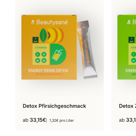
auf
der
Produktseite
gewählt
werden
Detox Pfirsichgeschmack
Detox
30 Sticks
Dieses
Produkt
ab
33,15
€
ab
33,
1,32€ pro Liter
weist
mehrere