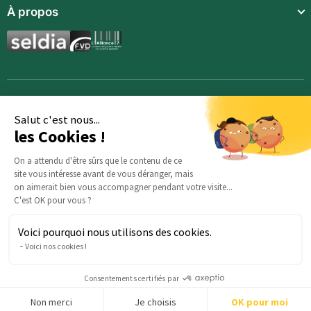
Communauté
À propos
Compléments alimentaires
Recettes
Boissons techniques
Qui sommes-nous ?
Magazine
Repas enfants
Mentions légales
BodyCheck IA
Synergies aromatiques
Conditions Générales de Vente
Accessoires
Politique de confidentialité
Salut c'est nous...
les Cookies !
Opportunités
Inscription
On a attendu d'être sûrs que le contenu de ce
site vous intéresse avant de vous déranger, mais
Demande d’information
on aimerait bien vous accompagner pendant votre visite...
C'est OK pour vous ?
Voici pourquoi nous utilisons des cookies.
Des questions sur votre commande ? : Notre équipe est là
Voici nos cookies !
pour vous aider :
serviceclients@beautysane.com
5 avenue Joffre, 57000 Metz, FRANCE |
+33 (0)3 69 67 19 19
Consentements certifiés par
Non merci
Je choisis
OK pour moi