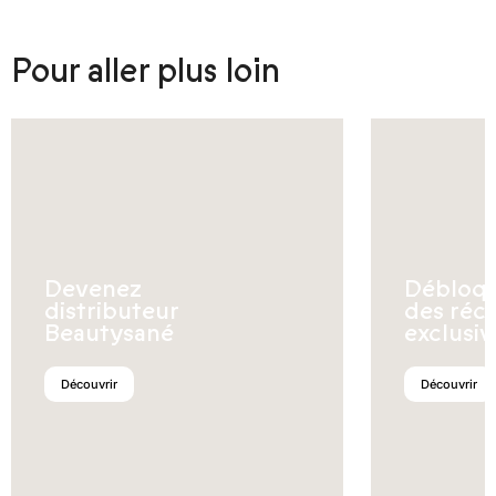
Pour aller plus loin
Devenez
Débloq
distributeur
des réc
Beautysané
exclusiv
Découvrir
Découvrir