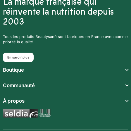
La marque française qui
réinvente la nutrition depuis
2003
Tous les produits Beautysané sont fabriqués en France avec comme
priorité la qualité.
En savoir plus
Boutique
Repas légers
Communauté
Repas complets
Communauté
À propos
Compléments alimentaires
Recettes
Boissons techniques
Qui sommes-nous ?
Magazine
Repas enfants
Mentions légales
BodyCheck IA