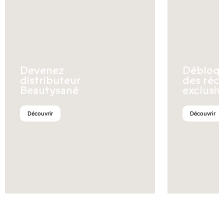
Devenez
Débloq
distributeur
des réc
Beautysané
exclusiv
Découvrir
Découvrir