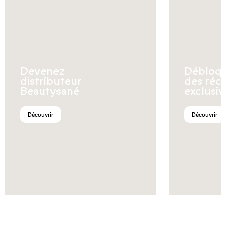
Devenez
Débloq
distributeur
des réc
Beautysané
exclusiv
Découvrir
Découvrir