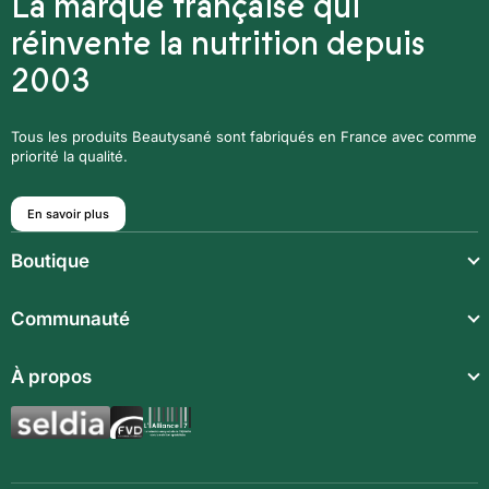
La marque française qui
réinvente la nutrition depuis
2003
Tous les produits Beautysané sont fabriqués en France avec comme
priorité la qualité.
En savoir plus
Boutique
Repas légers
Communauté
Repas complets
Communauté
À propos
Compléments alimentaires
Recettes
Boissons techniques
Qui sommes-nous ?
Magazine
Repas enfants
Mentions légales
BodyCheck IA