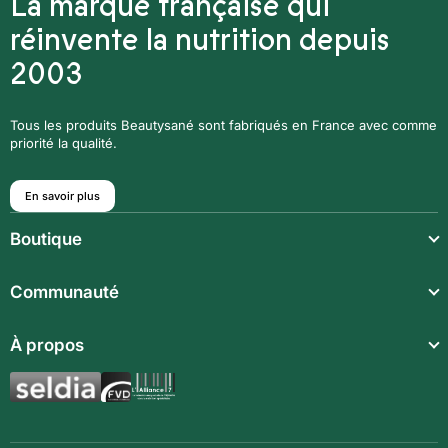
La marque française qui
réinvente la nutrition depuis
2003
Tous les produits Beautysané sont fabriqués en France avec comme
priorité la qualité.
En savoir plus
Boutique
Repas légers
Communauté
Repas complets
Communauté
À propos
Compléments alimentaires
Recettes
Boissons techniques
Qui sommes-nous ?
Magazine
Repas enfants
Mentions légales
BodyCheck IA