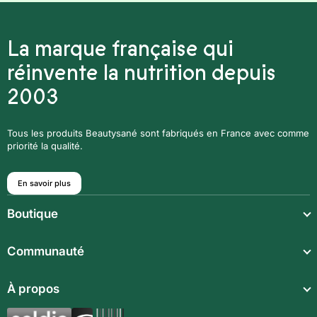
La marque française qui
réinvente la nutrition depuis
2003
Tous les produits Beautysané sont fabriqués en France avec comme
priorité la qualité.
En savoir plus
Boutique
Repas légers
Communauté
Repas complets
Communauté
À propos
Compléments alimentaires
Recettes
Boissons techniques
Qui sommes-nous ?