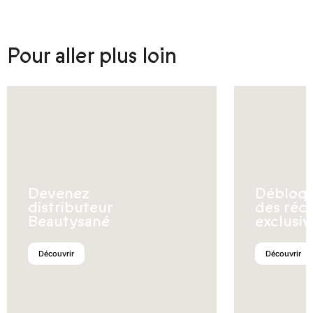
Pour aller plus loin
Devenez
Débloq
distributeur
des réc
Beautysané
exclusiv
Découvrir
Découvrir