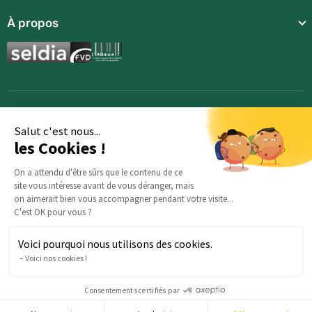
Repas complets
Communauté
À propos
Compléments alimentaires
Recettes
Boissons techniques
Qui sommes-nous ?
Magazine
Repas enfants
Mentions légales
BodyCheck IA
Synergies aromatiques
Conditions Générales de Vente
Accessoires
Politique de confidentialité
Salut c'est nous...
les Cookies !
Opportunités
Inscription
On a attendu d'être sûrs que le contenu de ce
site vous intéresse avant de vous déranger, mais
Demande d’information
on aimerait bien vous accompagner pendant votre visite...
C'est OK pour vous ?
Voici pourquoi nous utilisons des cookies.
Des questions sur votre commande ? : Notre équipe est là
Voici nos cookies !
pour vous aider :
serviceclients@beautysane.com
5 avenue Joffre, 57000 Metz, FRANCE |
+33 (0)3 69 67 19 19
Consentements certifiés par