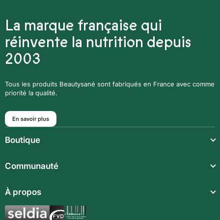
La marque française qui
réinvente la nutrition depuis
2003
Tous les produits Beautysané sont fabriqués en France avec comme
priorité la qualité.
En savoir plus
Boutique
Repas légers
Communauté
Repas complets
Communauté
À propos
Compléments alimentaires
Recettes
Boissons techniques
Qui sommes-nous ?
Magazine