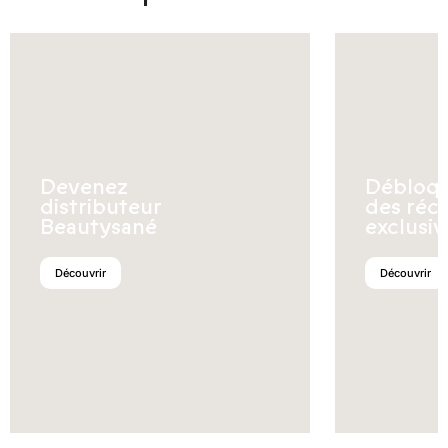
Devenez
Débloq
distributeur
des réc
Beautysané
exclusiv
Découvrir
Découvrir