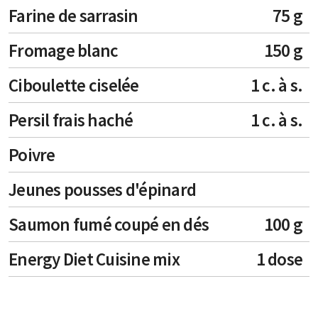
Farine de sarrasin
75 g
Fromage blanc
150 g
Ciboulette ciselée
1 c. à s.
Persil frais haché
1 c. à s.
Poivre
Jeunes pousses d'épinard
Saumon fumé coupé en dés
100 g
Energy Diet Cuisine mix
1 dose