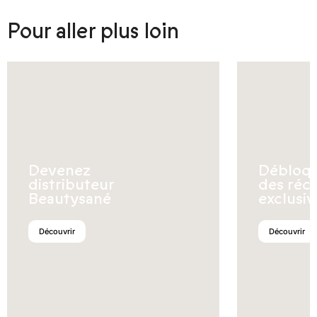
Pour aller plus loin
Devenez
Débloq
distributeur
des réc
Beautysané
exclusiv
Découvrir
Découvrir