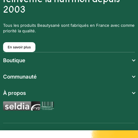
2003
Tous les produits Beautysané sont fabriqués en France avec comme
priorité la qualité.
En savoir plus
Boutique
Repas légers
Communauté
Repas complets
Communauté
À propos
Compléments alimentaires
Recettes
Boissons techniques
Qui sommes-nous ?
Magazine
Repas enfants
Mentions légales
BodyCheck IA
Synergies aromatiques
Conditions Générales de Vente
Accessoires
Politique de confidentialité