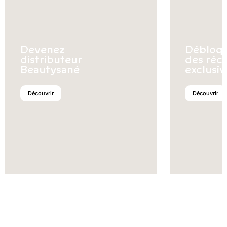
Devenez
Débloq
distributeur
des réc
Beautysané
exclusiv
Découvrir
Découvrir