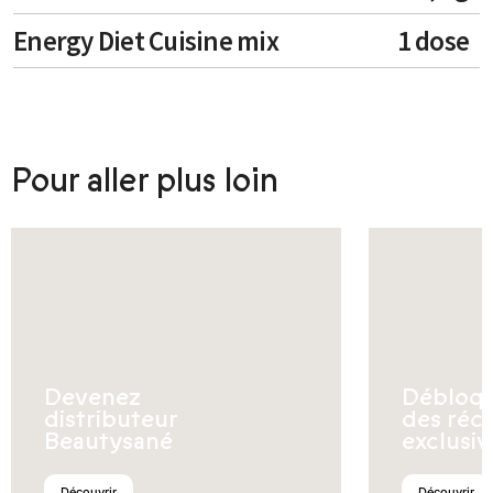
Energy Diet Cuisine mix
1 dose
Pour aller plus loin
Devenez
Débloq
distributeur
des réc
Beautysané
exclusiv
Découvrir
Découvrir