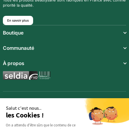
priorité la qualité.
En savoir plus
Boutique
Repas légers
Communauté
Repas complets
Communauté
À propos
Compléments alimentaires
Recettes
Boissons techniques
Qui sommes-nous ?
Magazine
Repas enfants
Mentions légales
BodyCheck IA
Synergies aromatiques
Conditions Générales de Vente
Accessoires
Politique de confidentialité
Salut c'est nous...
les Cookies !
Opportunités
Inscription
On a attendu d'être sûrs que le contenu de ce