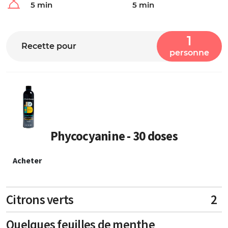
5 min
5 min
1
Recette pour
personne
Phycocyanine - 30 doses
Acheter
Citrons verts
2
Quelques feuilles de menthe