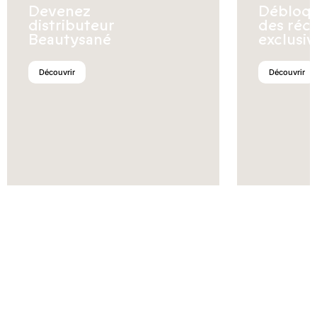
Devenez
Débloq
distributeur
des réc
Beautysané
exclusiv
Découvrir
Découvrir