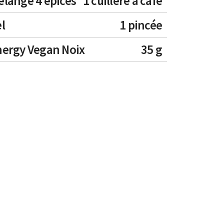
lange 4 épices
1 cuillère à café
l
1 pincée
nergy Vegan Noix
35 g