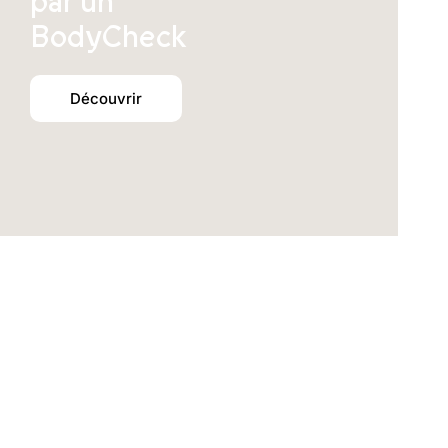
par un
BodyCheck
Découvrir