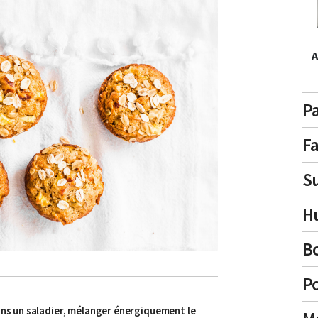
A
P
Fa
S
Hu
B
Po
Dans un saladier, mélanger énergiquement le