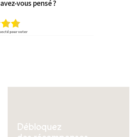
 avez-vous pensé ?
necté pour voter
Débloquez