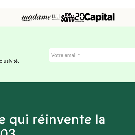
E-
mail
lusivité.
*
 qui réinvente la
003