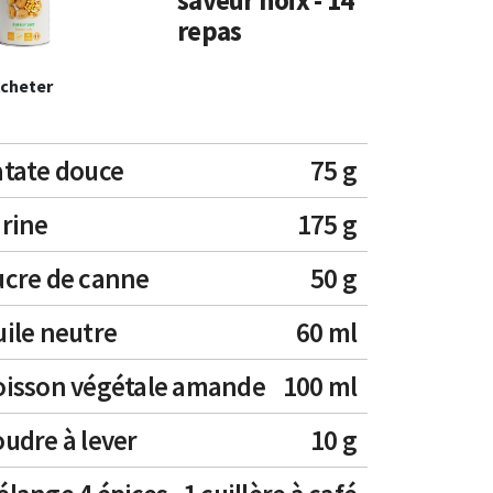
saveur noix - 14
repas
cheter
atate douce
75 g
rine
175 g
ucre de canne
50 g
ile neutre
60 ml
oisson végétale amande
100 ml
udre à lever
10 g