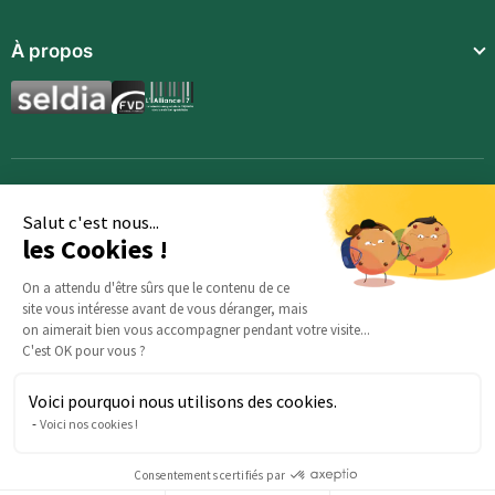
Repas complets
Communauté
À propos
Compléments alimentaires
Recettes
Boissons techniques
Qui sommes-nous ?
Magazine
Repas enfants
Mentions légales
BodyCheck IA
Synergies aromatiques
Conditions Générales de Vente
Accessoires
Politique de confidentialité
Salut c'est nous...
les Cookies !
Opportunités
Inscription
On a attendu d'être sûrs que le contenu de ce
site vous intéresse avant de vous déranger, mais
Demande d’information
on aimerait bien vous accompagner pendant votre visite...
C'est OK pour vous ?
Voici pourquoi nous utilisons des cookies.
Des questions sur votre commande ? : Notre équipe est là
Voici nos cookies !
pour vous aider :
serviceclients@beautysane.com
5 avenue Joffre, 57000 Metz, FRANCE |
+33 (0)3 69 67 19 19
Consentements certifiés par