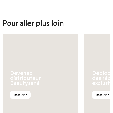
Pour aller plus loin
Devenez
Débloq
distributeur
des réc
Beautysané
exclusiv
Découvrir
Découvrir