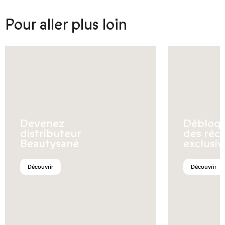
Pour aller plus loin
Devenez
Débloq
distributeur
des réc
Beautysané
exclusiv
Découvrir
Découvrir