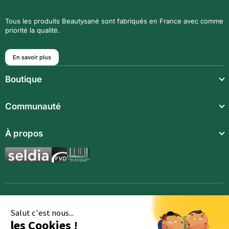
Tous les produits Beautysané sont fabriqués en France avec comme
priorité la qualité.
En savoir plus
Boutique
Repas légers
Communauté
Repas complets
Communauté
À propos
Compléments alimentaires
Recettes
Boissons techniques
Qui sommes-nous ?
Magazine
Repas enfants
Mentions légales
BodyCheck IA
Synergies aromatiques
Conditions Générales de Vente
Accessoires
Politique de confidentialité
Salut c'est nous...
les Cookies !
Opportunités