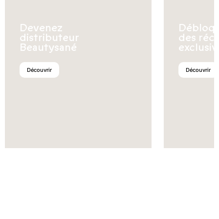
Devenez
Débloq
distributeur
des réc
Beautysané
exclusiv
Découvrir
Découvrir