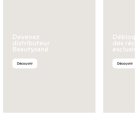
Devenez
Débloq
distributeur
des réc
Beautysané
exclusiv
Découvrir
Découvrir