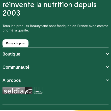
réinvente la nutrition depuis
2003
Tous les produits Beautysané sont fabriqués en France avec comme
priorité la qualité.
En savoir plus
Boutique
Repas légers
Communauté
Repas complets
À propos
Compléments alimentaires
Boissons techniques
Repas enfants
Synergies aromatiques