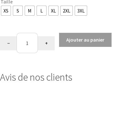
Taille
XS
S
M
L
XL
2XL
3XL
quantité
Ajouter au panier
−
+
de
Pantalon
Homme
Avis de nos clients