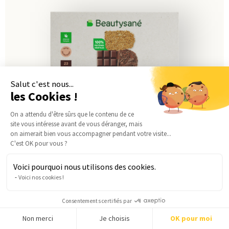
Salut c'est nous...
les Cookies !
On a attendu d'être sûrs que le contenu de ce
site vous intéresse avant de vous déranger, mais
on aimerait bien vous accompagner pendant votre visite...
Barre repas chanvre & chocolat
C'est OK pour vous ?
à partir de
40,09
€
4,01€ par repas
Voici pourquoi nous utilisons des cookies.
Ajouter
Voici nos cookies !
Consentements certifiés par
Energy Diet
Repas léger
Non merci
Je choisis
OK pour moi