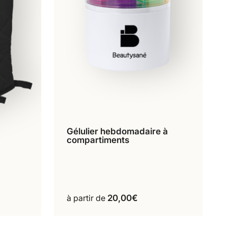
Gélulier hebdomadaire à
À l’unité
compartiments
Ce
produit
a
plusieurs
 2
variations.
Les
à partir de
20,00
€
options
peuvent