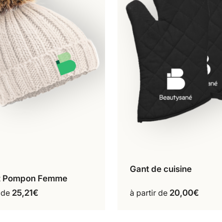
Gant de cuisine
À l’unité
Lot de
t Pompon Femme
Écru
Ce
Ce
Lot de 3
r de
25,21
€
à partir de
20,00
€
produit
produit
a
a
plusieurs
plusieurs