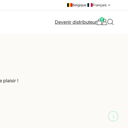
Belgique
/
Français
0
Devenir distributeur
plaisir !