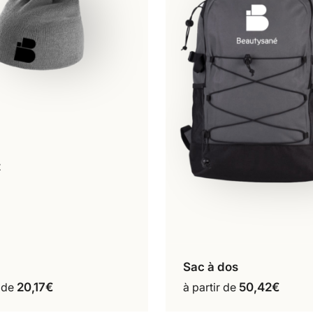
t
Gris
Noir
Ce
produit
a
plusieurs
variations.
Les
Sac à dos
Gris
options
Ce
r de
20,17
€
à partir de
50,42
€
peuvent
produit
être
a