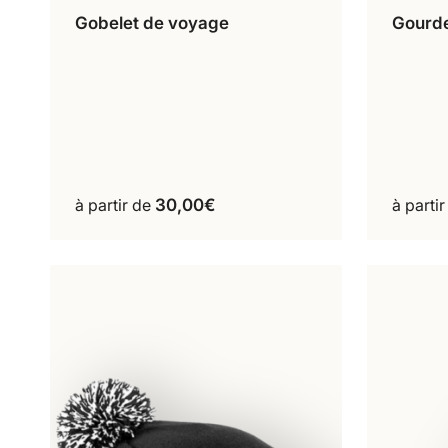
Gobelet de voyage
Gourde
À l’unité
Lot de 2
À
Ce
produit
a
plusieurs
variations.
Les
options
peuvent
à partir de
30,00
€
à parti
être
choisies
sur
la
page
du
produit