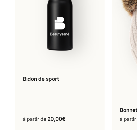
Bidon de sport
Lot de 2
Lot de 4
Ce
Lot de 6
produit
a
Bonne
plusieurs
variations.
à partir de
20,00
€
à parti
Les
options