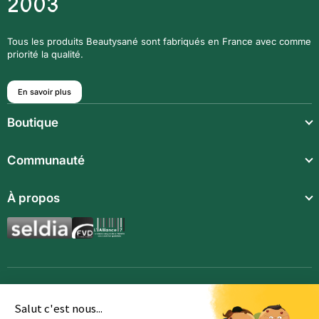
2003
Tous les produits Beautysané sont fabriqués en France avec comme
priorité la qualité.
En savoir plus
Boutique
Repas légers
Communauté
Repas complets
À propos
Compléments alimentaires
Boissons techniques
Repas enfants
Synergies aromatiques
Accessoires
Salut c'est nous...