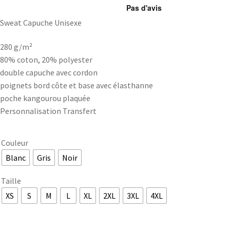
Sweat Capuche Unisexe
280 g/m²
80% coton, 20% polyester
double capuche avec cordon
poignets bord côte et base avec élasthanne
poche kangourou plaquée
Personnalisation Transfert
Couleur
Blanc
Gris
Noir
Taille
XS
S
M
L
XL
2XL
3XL
4XL