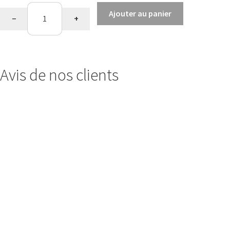
quantité
Ajouter au panier
−
+
de
Sweat
Capuche
Avis de nos clients