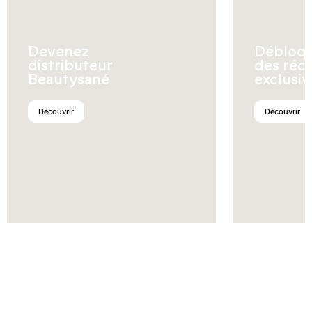
Devenez
Débloq
distributeur
des réc
Beautysané
exclusiv
Découvrir
Découvrir