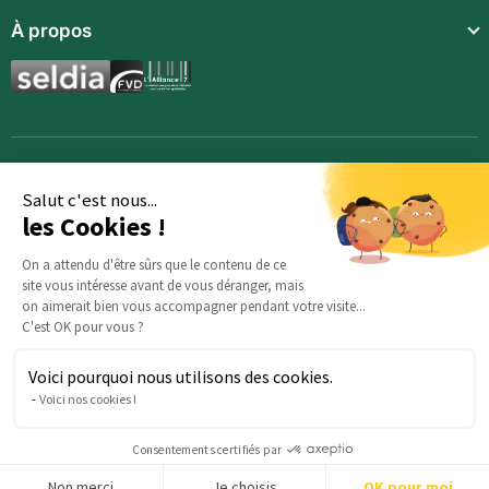
À propos
Compléments alimentaires
Boissons techniques
Repas enfants
Synergies aromatiques
Accessoires
Salut c'est nous...
les Cookies !
On a attendu d'être sûrs que le contenu de ce
site vous intéresse avant de vous déranger, mais
on aimerait bien vous accompagner pendant votre visite...
C'est OK pour vous ?
Voici pourquoi nous utilisons des cookies.
Des questions sur votre commande ? : Notre équipe est là
Voici nos cookies !
pour vous aider :
serviceclients@beautysane.com
5 avenue Joffre, 57000 Metz, FRANCE |
+33 (0)3 69 67 19 19
Consentements certifiés par
Non merci
Je choisis
OK pour moi