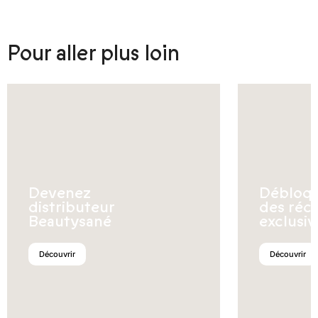
Pour aller plus loin
Devenez
Débloq
distributeur
des réc
Beautysané
exclusiv
Découvrir
Découvrir