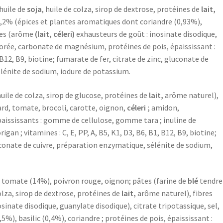
(huile de
soja
, huile de colza, sirop de dextrose, protéines de
lait,
,2% (épices et plantes aromatiques dont coriandre (0,93%),
mes (arôme
(lait, céleri)
exhausteurs de goût : inosinate disodique,
icorée, carbonate de magnésium, protéines de pois, épaississant :
 B12, B9, biotine; fumarate de fer, citrate de zinc, gluconate de
lénite de sodium, iodure de potassium.
uile de colza, sirop de glucose, protéines de
lait,
arôme naturel),
ard, tomate, brocoli, carotte, oignon,
céleri ;
amidon,
épaississants : gomme de cellulose, gomme tara ; inuline de
rigan ; vitamines : C, E, PP, A, B5, K1, D3, B6, B1, B12, B9, biotine;
conate de cuivre, préparation enzymatique, sélénite de sodium,
: tomate (14%), poivron rouge, oignon; pâtes (farine de
blé
tendre
olza, sirop de dextrose, protéines de
lait,
arôme naturel), fibres
osinate disodique, guanylate disodique), citrate tripotassique, sel,
%), basilic (0,4%), coriandre ; protéines de pois, épaississant :