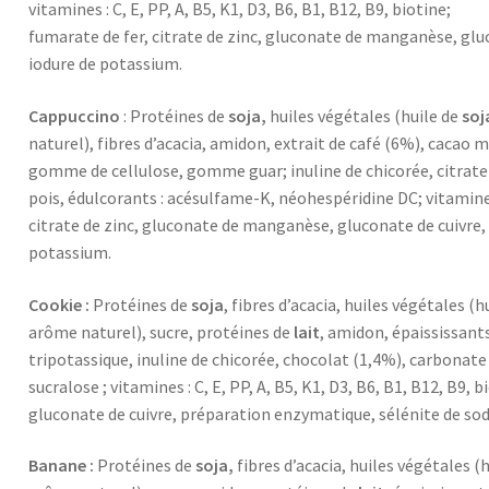
vitamines : C, E, PP, A, B5, K1, D3, B6, B1, B12, B9, biotine;
fumarate de fer, citrate de zinc, gluconate de manganèse, glu
iodure de potassium.
Cappuccino
: Protéines de
soja,
huiles végétales (huile de
soj
naturel), fibres d’acacia, amidon, extrait de café (6%), cacao 
gomme de cellulose, gomme guar; inuline de chicorée, citrat
pois, édulcorants : acésulfame-K, néohespéridine DC; vitamines :
citrate de zinc, gluconate de manganèse, gluconate de cuivre,
potassium.
Cookie :
Protéines de
soja
, fibres d’acacia, huiles végétales (h
arôme naturel), sucre, protéines de
lait
, amidon, épaississant
tripotassique, inuline de chicorée, chocolat (1,4%), carbonat
sucralose ; vitamines : C, E, PP, A, B5, K1, D3, B6, B1, B12, B9,
gluconate de cuivre, préparation enzymatique, sélénite de so
Banane :
Protéines de
soja,
fibres d’acacia, huiles végétales (h