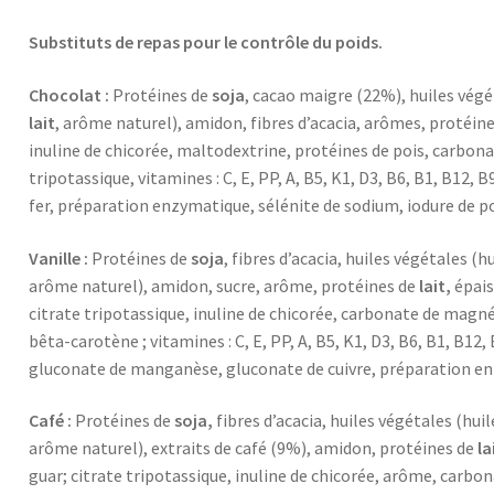
Substituts de repas pour le contrôle du poids.
Chocolat :
Protéines de
soja
, cacao maigre (22%), huiles végé
lait
, arôme naturel), amidon, fibres d’acacia, arômes, protéin
inuline de chicorée, maltodextrine, protéines de pois, carbon
tripotassique, vitamines : C, E, PP, A, B5, K1, D3, B6, B1, B12,
fer, préparation enzymatique, sélénite de sodium, iodure de 
Vanille :
Protéines de
soja
, fibres d’acacia, huiles végétales (h
arôme naturel), amidon, sucre, arôme, protéines de
lait,
épais
citrate tripotassique, inuline de chicorée, carbonate de magné
bêta-carotène ; vitamines : C, E, PP, A, B5, K1, D3, B6, B1, B12, 
gluconate de manganèse, gluconate de cuivre, préparation en
Café :
Protéines de
soja,
fibres d’acacia, huiles végétales (huil
arôme naturel), extraits de café (9%), amidon, protéines de
la
guar; citrate tripotassique, inuline de chicorée, arôme, carb