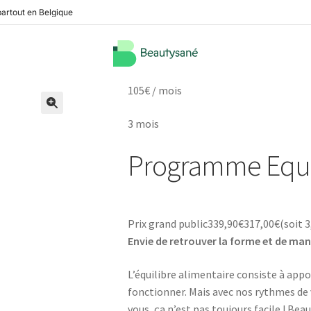
partout en Belgique
105€ / mois
🔍
3 mois
Programme Equil
Prix grand public
339,90
€
317,00
€
(soit
3
Envie de retrouver la forme et de ma
L’équilibre alimentaire consiste à appo
fonctionner. Mais avec nos rythmes de 
vous, ça n’est pas toujours facile ! B