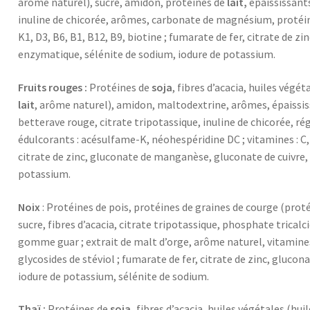
arôme naturel), sucre, amidon, protéines de
lait,
épaississants
inuline de chicorée, arômes, carbonate de magnésium, protéines
K1, D3, B6, B1, B12, B9, biotine ; fumarate de fer, citrate de 
enzymatique, sélénite de sodium, iodure de potassium.
Fruits rouges :
Protéines de
soja
, fibres d’acacia, huiles végét
lait
, arôme naturel), amidon, maltodextrine, arômes, épaissis
betterave rouge, citrate tripotassique, inuline de chicorée, ré
édulcorants : acésulfame-K, néohespéridine DC ; vitamines : C, E
citrate de zinc, gluconate de manganèse, gluconate de cuivre,
potassium.
Noix
: Protéines de pois, protéines de graines de courge (proté
sucre, fibres d’acacia, citrate tripotassique, phosphate trical
gomme guar ; extrait de malt d’orge, arôme naturel, vitamines : 
glycosides de stéviol ; fumarate de fer, citrate de zinc, glu
iodure de potassium, sélénite de sodium.
Thaï :
Protéines de
soja,
fibres d’acacia, huiles végétales (hui