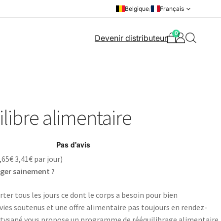
Belgique
/
Français
0
Devenir distributeur
ibre alimentaire
,65€
3,41€
par jour)
nger sainement ?
rter tous les jours ce dont le corps a besoin pour bien
vies soutenus et une offre alimentaire pas toujours en rendez-
eautysané vous propose un programme de rééquilibrage alimentaire