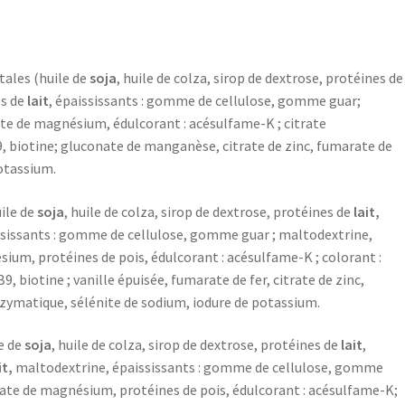
tales (huile de
soja
, huile de colza, sirop de dextrose, protéines de
es de
lait
, épaississants : gomme de cellulose, gomme guar;
ate de magnésium, édulcorant : acésulfame-K ; citrate
 B9, biotine; gluconate de manganèse, citrate de zinc, fumarate de
potassium.
uile de
soja
, huile de colza, sirop de dextrose, protéines de
lait,
sissants : gomme de cellulose, gomme guar ; maltodextrine,
sium, protéines de pois, édulcorant : acésulfame-K ; colorant :
B9, biotine ; vanille épuisée, fumarate de fer, citrate de zinc,
zymatique, sélénite de sodium, iodure de potassium.
e de
soja
, huile de colza, sirop de dextrose, protéines de
lait
,
it,
maltodextrine, épaississants : gomme de cellulose, gomme
onate de magnésium, protéines de pois, édulcorant : acésulfame-K;