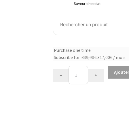
Saveur chocolat
Choose
Purchase one time
Le
Le
Subscribe for
339,90
€
317,00
€
/ mois
purchase
prix
prix
quantité
initial
actuel
Ajouter
type
−
+
de
était :
est :
Programme
339,90€.
317,00€.
Equilibre
alimentaire