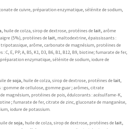
conate de cuivre, préparation enzymatique, sélénite de sodium,
a,
huile de colza, sirop de dextrose, protéines de
lait,
arôme
maigre (5%), protéines de
lait,
maltodextrine, épaississants :
e tripotassique, arôme, carbonate de magnésium, protéines de
 C, E, PP, A, B5, K1, D3, B6, B1, B12, B9, biotine; fumarate de fer,
 préparation enzymatique, sélénite de sodium, iodure de
uile de
soja,
huile de colza, sirop de dextrose, protéines de
lait
,
s : gomme de cellulose, gomme guar ; arômes, citrate
e de magnésium, protéines de pois, édulcorants : acésulfame-K,
 biotine ; fumarate de fer, citrate de zinc, gluconate de manganèse,
dium, iodure de potassium.
uile de
soja,
huile de colza, sirop de dextrose, protéines de
lait,