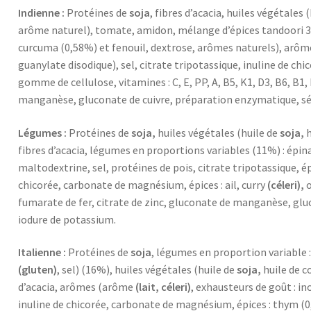
Indienne :
Protéines de
soja
, fibres d’acacia, huiles végétales 
arôme naturel), tomate, amidon, mélange d’épices tandoori 3
curcuma (0,58%) et fenouil, dextrose, arômes naturels), arô
guanylate disodique), sel, citrate tripotassique, inuline de ch
gomme de cellulose, vitamines : C, E, PP, A, B5, K1, D3, B6, B1,
manganèse, gluconate de cuivre, préparation enzymatique, sé
Légumes :
Protéines de
soja,
huiles végétales (huile de
soja,
h
fibres d’acacia, légumes en proportions variables (11%) : épin
maltodextrine, sel, protéines de pois, citrate tripotassique, 
chicorée, carbonate de magnésium, épices : ail, curry
(céleri),
o
fumarate de fer, citrate de zinc, gluconate de manganèse, glu
iodure de potassium.
Italienne :
Protéines de
soja
, légumes en proportion variable 
(gluten)
, sel) (16%), huiles végétales (huile de
soja,
huile de c
d’acacia, arômes (arôme
(lait, céleri)
, exhausteurs de goût : in
inuline de chicorée, carbonate de magnésium, épices : thym (0,5