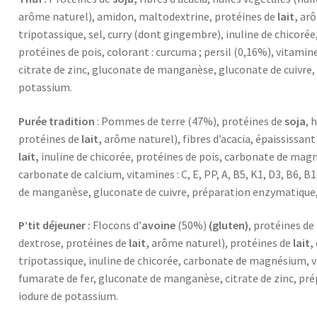
arôme naturel), amidon, maltodextrine, protéines de
lait,
arô
tripotassique, sel, curry (dont gingembre), inuline de chicor
protéines de pois, colorant : curcuma ; persil (0,16%), vitamines 
citrate de zinc, gluconate de manganèse, gluconate de cuivre,
potassium.
Purée tradition
: Pommes de terre (47%), protéines de
soja
, 
protéines de
lait,
arôme naturel), fibres d’acacia, épaississant
lait,
inuline de chicorée, protéines de pois, carbonate de magn
carbonate de calcium, vitamines : C, E, PP, A, B5, K1, D3, B6, B1
de manganèse, gluconate de cuivre, préparation enzymatique,
P’tit déjeuner :
Flocons d’
avoine
(50%)
(gluten)
, protéines de
dextrose, protéines de
lait,
arôme naturel), protéines de
lait,
tripotassique, inuline de chicorée, carbonate de magnésium, vita
fumarate de fer, gluconate de manganèse, citrate de zinc, pré
iodure de potassium.