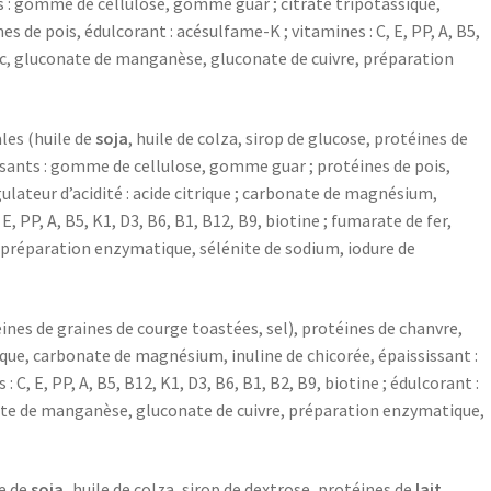
 : gomme de cellulose, gomme guar ; citrate tripotassique,
 de pois, édulcorant : acésulfame-K ; vitamines : C, E, PP, A, B5,
zinc, gluconate de manganèse, gluconate de cuivre, préparation
ales (huile de
soja
, huile de colza, sirop de glucose, protéines de
sants : gomme de cellulose, gomme guar ; protéines de pois,
gulateur d’acidité : acide citrique ; carbonate de magnésium,
, PP, A, B5, K1, D3, B6, B1, B12, B9, biotine ; fumarate de fer,
 préparation enzymatique, sélénite de sodium, iodure de
ines de graines de courge toastées, sel), protéines de chanvre,
cique, carbonate de magnésium, inuline de chicorée, épaississant :
C, E, PP, A, B5, B12, K1, D3, B6, B1, B2, B9, biotine ; édulcorant :
conate de manganèse, gluconate de cuivre, préparation enzymatique,
le de
soja,
huile de colza, sirop de dextrose, protéines de
lait,