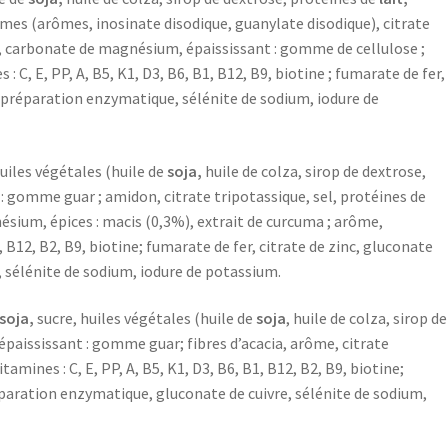
mes (arômes, inosinate disodique, guanylate disodique), citrate
ée, carbonate de magnésium, épaississant : gomme de cellulose ;
: C, E, PP, A, B5, K1, D3, B6, B1, B12, B9, biotine ; fumarate de fer,
 préparation enzymatique, sélénite de sodium, iodure de
huiles végétales (huile de
soja,
huile de colza, sirop de dextrose,
 : gomme guar ; amidon, citrate tripotassique, sel, protéines de
ésium, épices : macis (0,3%), extrait de curcuma ; arôme,
, B12, B2, B9, biotine; fumarate de fer, citrate de zinc, gluconate
 sélénite de sodium, iodure de potassium.
soja,
sucre, huiles végétales (huile de
soja
, huile de colza, sirop de
épaississant : gomme guar; fibres d’acacia, arôme, citrate
mines : C, E, PP, A, B5, K1, D3, B6, B1, B12, B2, B9, biotine;
paration enzymatique, gluconate de cuivre, sélénite de sodium,