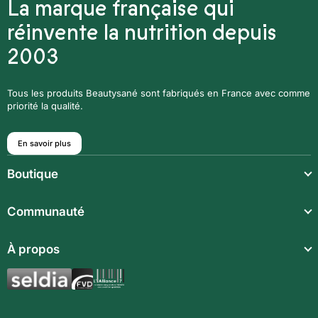
La marque française qui
réinvente la nutrition depuis
2003
Tous les produits Beautysané sont fabriqués en France avec comme
priorité la qualité.
En savoir plus
Boutique
Repas légers
Communauté
Repas complets
Communauté
À propos
Compléments alimentaires
Recettes
Boissons techniques
Qui sommes-nous ?
Magazine
Repas enfants
Mentions légales
BodyCheck IA