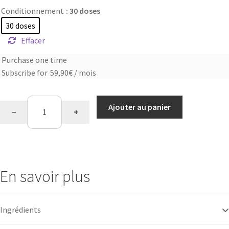
Conditionnement
: 30 doses
30 doses
Effacer
Purchase one time
Choose
Subscribe for
59,90
€
/ mois
purchase
type
quantité
Ajouter au panier
−
+
de
Collagène
marin
En savoir plus
Ingrédients