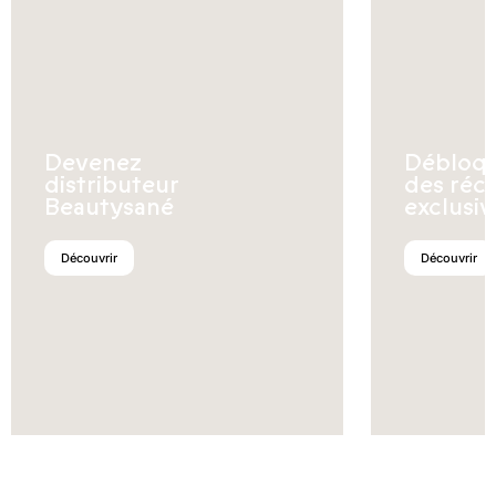
Devenez
Débloq
distributeur
des réc
Beautysané
exclusiv
Découvrir
Découvrir