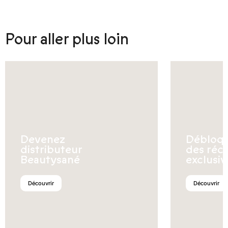
Pour aller plus loin
Devenez
Débloq
distributeur
des réc
Beautysané
exclusiv
Découvrir
Découvrir