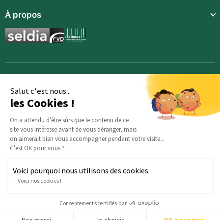
À propos
Compléments alimentaires
Boissons techniques
Repas enfants
Synergies aromatiques
Accessoires
Salut c'est nous...
les Cookies !
On a attendu d'être sûrs que le contenu de ce
site vous intéresse avant de vous déranger, mais
on aimerait bien vous accompagner pendant votre visite...
C'est OK pour vous ?
Voici pourquoi nous utilisons des cookies.
Des questions sur votre commande ? : Notre équipe est là
Voici nos cookies !
pour vous aider :
serviceclients@beautysane.com
5 avenue Joffre, 57000 Metz, FRANCE |
+33 (0)3 69 67 19 19
Consentements certifiés par