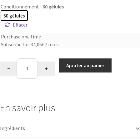
Conditionnement
: 60 gélules
60 gélules
Effacer
Purchase one time
Choose
Subscribe for
34,06
€
/ mois
purchase
type
quantité
Ajouter au panier
−
+
de
Complexe
vitalité
En savoir plus
Ingrédients