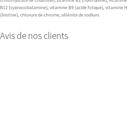
(chlorhydrate de thiamine), vitamine B2 (riboflavine), vitamine
B12 (cyanocobalamine), vitamine B9 (acide folique), vitamine H
(biotine), chlorure de chrome, sélénite de sodium.
Avis de nos clients