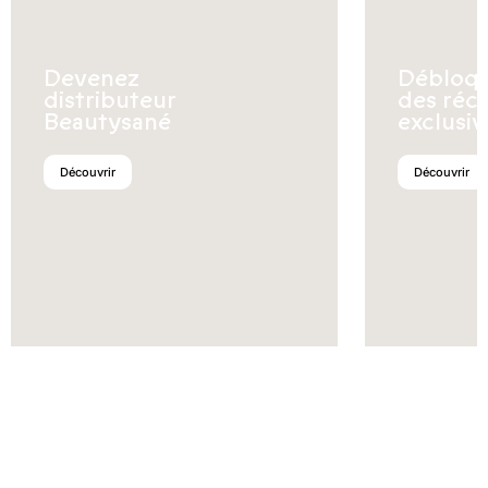
Devenez
Débloq
distributeur
des réc
Beautysané
exclusiv
Découvrir
Découvrir