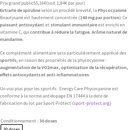
Prix grand public
55,16
€
(soit
1,84€
par jour)
Extraite de spiruline
selon un procédé breveté, la
Phycocyanine
Beautysané est hautement concentrée (
140 mg par portion
). Ce
puissant antioxydan
t et
stimulant immunitaire
est enrichi en
vitamine C, qui
contribue à réduire la fatigue. Arôme naturel de
mandarine.
Ce complément alimentaire sera particulièrement apprécié des
sportifs,
en raison des propriétés de la phycocyanine :
augmentation de la VO2max, optimisation de la récupération,
effets antioxydants et anti-inflammatoires.
Un vrai plus pour les sportifs : Energy Care Phycocyanine est
conforme à la norme antidopage EN 17444 à la date de
fabrication du lot par Sport Protect (
sport-protect.org
)
Conditionnement
: 30 doses
30 doses