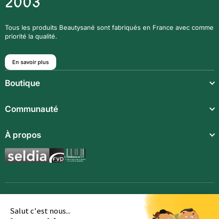
2003
Tous les produits Beautysané sont fabriqués en France avec comme
priorité la qualité.
En savoir plus
Boutique
Repas légers
Communauté
Repas complets
À propos
Compléments alimentaires
Boissons techniques
Repas enfants
Synergies aromatiques
Accessoires
Salut c'est nous...