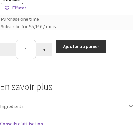
Effacer
Purchase one time
Choose
Subscribe for
55,16
€
/ mois
purchase
type
quantité
Ajouter au panier
−
+
de
Phycocyanine
En savoir plus
Ingrédients
Conseils d'utilisation