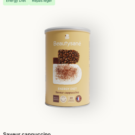
Energy Diet
Repas léger
Saveur cappuccino