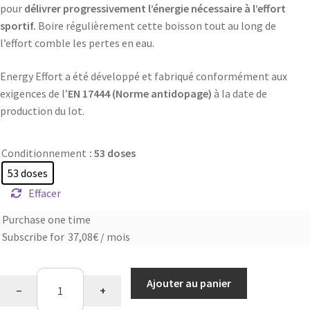
pour
délivrer progressivement l’énergie nécessaire à l’effort
sportif.
Boire régulièrement cette boisson tout au long de
l’effort comble les pertes en eau.
Energy Effort a été développé et fabriqué conformément aux
exigences de l’
EN 17444 (Norme antidopage)
à la date de
production du lot.
Conditionnement
: 53 doses
53 doses
Effacer
Purchase one time
Choose
Subscribe for
37,08
€
/ mois
purchase
type
quantité
Ajouter au panier
−
+
de