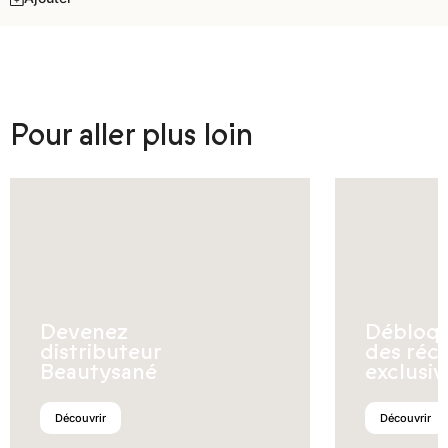
Pour aller plus loin
Devenez
Débloq
distributeur
des réc
Beautysané
exclusiv
Découvrir
Découvrir