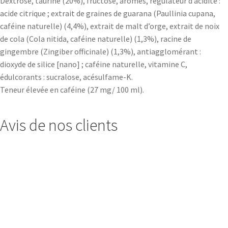
Dextrose, taurine (20%), fructose, arômes, régulateur d’acidité :
acide citrique ; extrait de graines de guarana (Paullinia cupana,
caféine naturelle) (4,4%), extrait de malt d’orge, extrait de noix
de cola (Cola nitida, caféine naturelle) (1,3%), racine de
gingembre (Zingiber officinale) (1,3%), antiagglomérant :
dioxyde de silice [nano] ; caféine naturelle, vitamine C,
édulcorants : sucralose, acésulfame-K.
Teneur élevée en caféine (27 mg/ 100 ml).
Avis de nos clients