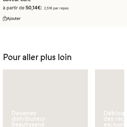
à partir de
50,14
€
2,51€ par repas
Ajouter
Pour aller plus loin
Devenez
Débloq
distributeur
des réc
Beautysané
exclusiv