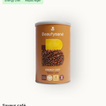
Energy Diet
Repas léger
Saveur café