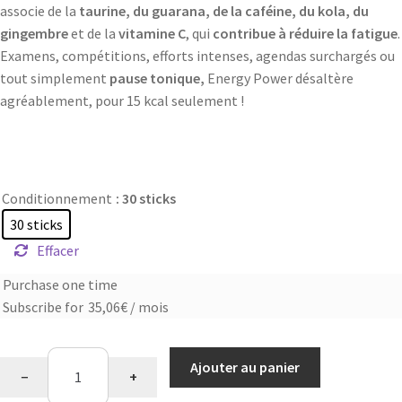
associe de la
taurine, du guarana, de la caféine, du kola, du
gingembre
et de la
vitamine C
, qui
contribue à réduire la fatigue
.
Examens, compétitions, efforts intenses, agendas surchargés ou
tout simplement
pause tonique,
Energy Power désaltère
agréablement, pour 15 kcal seulement !
Conditionnement
: 30 sticks
30 sticks
Effacer
Purchase one time
Choose
Subscribe for
35,06
€
/ mois
purchase
type
quantité
Ajouter au panier
−
+
de