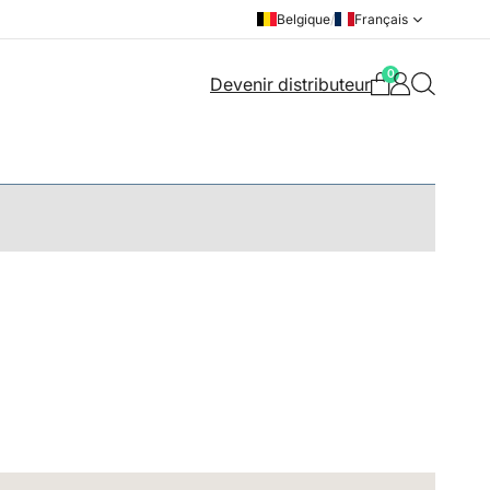
Belgique
/
Français
0
Devenir distributeur