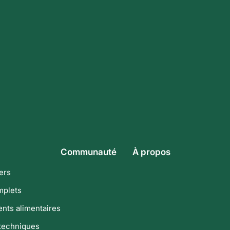
Communauté
À propos
ers
mplets
ts alimentaires
techniques