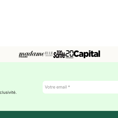
E-
mail
lusivité.
*