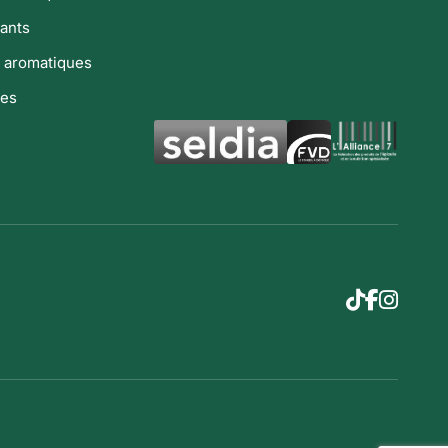
ants
 aromatiques
res