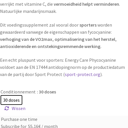
verrijkt met vitamine C, die
vermoeidheid helpt verminderen
.
Natuurlijke mandarijnsmaak.
Dit voedingssupplement zal vooral door
sporters
worden
gewaardeerd vanwege de eigenschappen van fycocyanine:
verhoging van de VO2max, optimalisering van het herstel,
antioxiderende en ontstekingsremmende werking.
Een echt pluspunt voor sporters: Energy Care Phycocyanine
voldoet aan de EN 17444 antidopingnorm op de productiedatum
van de partij door Sport Protect (
sport-protect.org
).
Conditionnement
: 30 doses
30 doses
Wissen
Purchase one time
Choose
Subscribe for
55,16
€
/ month