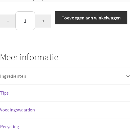
purchase
type
Fycocyanine
Toevoegen aan winkelwagen
−
+
aantal
Meer informatie
Ingrediënten
Tips
Voedingswaarden
Recycling