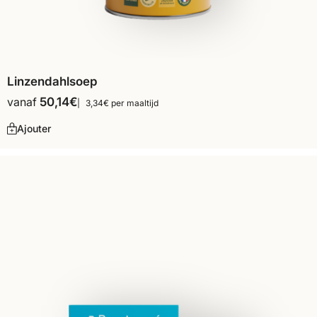
Linzendahlsoep
vanaf
50,14
€
3,34€ per maaltijd
Ajouter