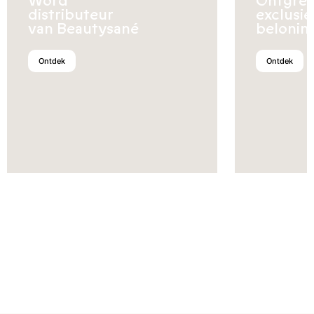
Word
Ontgren
distributeur
exclusi
van Beautysané
belonin
Ontdek
Ontdek