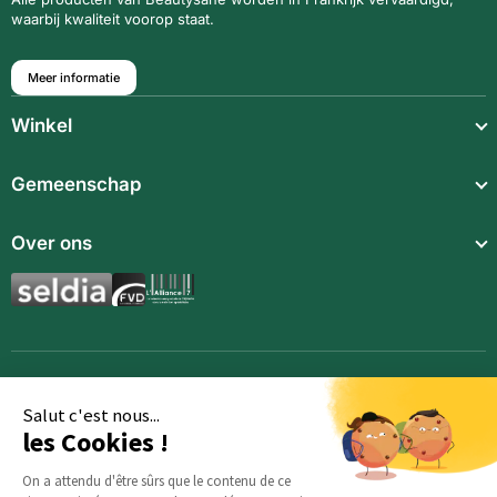
waarbij kwaliteit voorop staat.
Meer informatie
Winkel
Lichte maaltijden
Gemeenschap
Snack
Over ons
Voedings supplementen
Aromatische synergieën
Dranken
Toebehoren
Salut c'est nous...
les Cookies !
On a attendu d'être sûrs que le contenu de ce