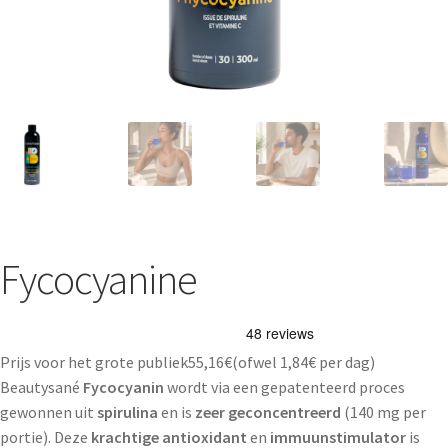
Fycocyanine
Prijs voor het grote publiek
55,16
€
(ofwel
1,84€
per dag)
Beautysané
Fycocyanin
wordt via een gepatenteerd proces
gewonnen uit
spirulina
en is
zeer geconcentreerd
(140 mg per
portie). Deze
krachtige antioxidant
en
immuunstimulator
is