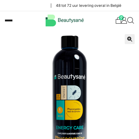
48 tot 72 uur levering overal in België
0
🔍