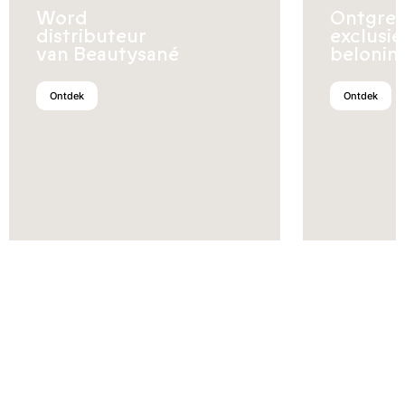
Word
Ontgren
distributeur
exclusi
van Beautysané
belonin
Ontdek
Ontdek