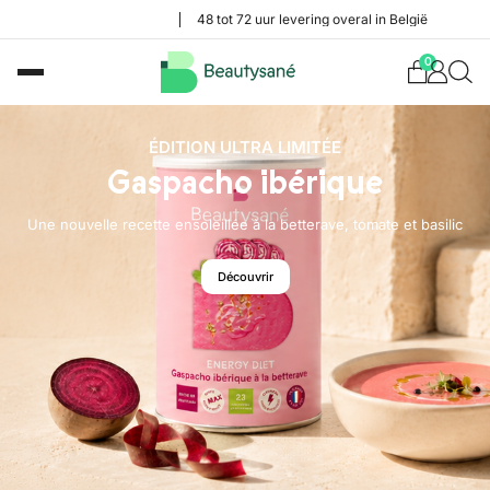
48 tot 72 uur levering overal in België
0
ÉDITION ULTRA LIMITÉE
Gaspacho ibérique
Une nouvelle recette ensoleillée à la betterave, tomate et basilic
Découvrir