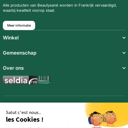
Alle producten van Beautysané worden in Frankrijk vervaardigd,
waarbij kwaliteit voorop staat.
Meer informatie
Winkel
Lichte maaltijden
Gemeenschap
Snack
Over ons
Voedings supplementen
Aromatische synergieën
Dranken
Toebehoren
Salut c'est nous...
les Cookies !