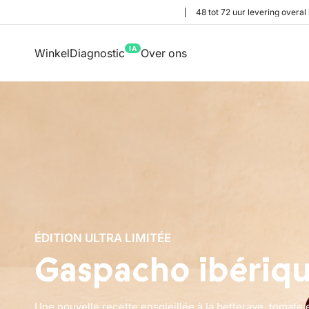
48 tot 72 uur levering overal 
IA
Winkel
Diagnostic
Over ons
ÉDITION ULTRA LIMITÉE
Gaspacho ibériq
Une nouvelle recette ensoleillée à la betterave, tomate 