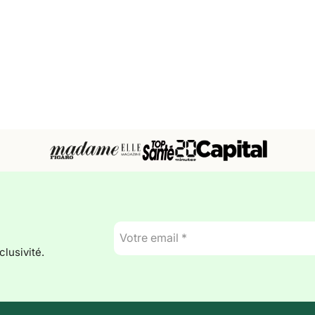
E-
mail
lusivité.
*