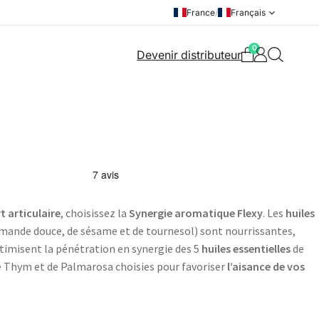
France
/
Français
0
Devenir distributeur
t articulaire
, choisissez la
Synergie aromatique Flexy
. Les
huiles
amande douce, de sésame et de tournesol) sont nourrissantes,
timisent la pénétration en synergie des 5
huiles essentielles
de
de Thym et de Palmarosa choisies pour favoriser
l’aisance de vos