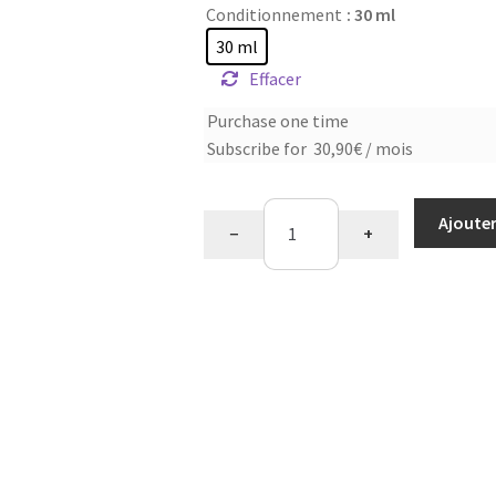
Conditionnement
: 30 ml
30 ml
Effacer
Choose
Purchase one time
Subscribe for
30,90
€
/ mois
purchase
type
quantité
Ajouter
−
+
de
Flexy