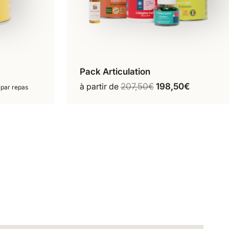
Pack Articulation
pas
Configurer mon pack
à partir de
207,50
€
198,50
€
 par repas
s
s.