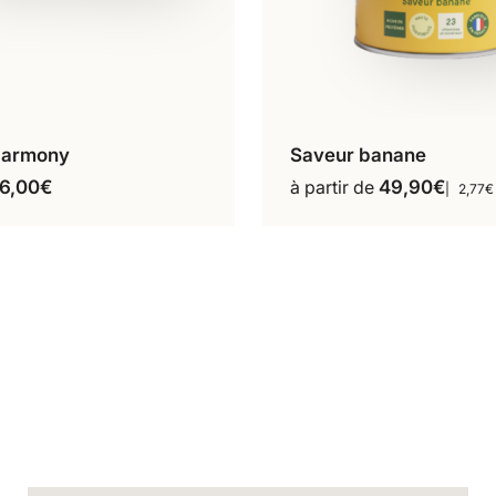
Harmony
Saveur banane
16 repas
18 re
jouter au panier
Ce
6,00
€
à partir de
49,90
€
2,77€
produit
a
plusieur
variation
Les
options
peuvent
être
choisies
sur
la
page
du