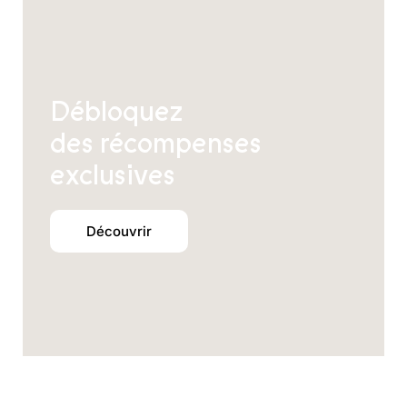
produit
Débloquez
des récompenses
exclusives
Découvrir