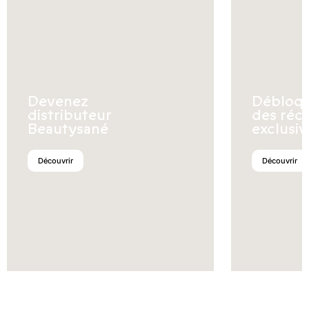
Devenez
Débloq
distributeur
des réc
Beautysané
exclusiv
Découvrir
Découvrir