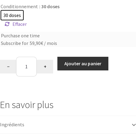
Conditionnement
: 30 doses
30 doses
Effacer
Purchase one time
Choose
Subscribe for
59,90
€
/ mois
purchase
type
quantité
Ajouter au panier
−
+
de
Collagène
marin
En savoir plus
Ingrédients