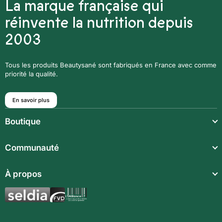
La marque française qui
réinvente la nutrition depuis
2003
Tous les produits Beautysané sont fabriqués en France avec comme
priorité la qualité.
En savoir plus
Boutique
Repas légers
Communauté
Repas complets
Communauté
À propos
Compléments alimentaires
Recettes
Boissons techniques
Qui sommes-nous ?
Magazine
Repas enfants
Mentions légales
BodyCheck IA