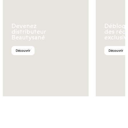
Devenez
Débloq
distributeur
des réc
Beautysané
exclusiv
Découvrir
Découvrir