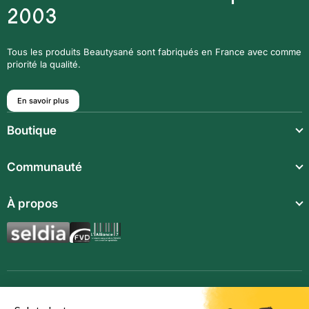
2003
Tous les produits Beautysané sont fabriqués en France avec comme
priorité la qualité.
En savoir plus
Boutique
Repas légers
Communauté
Repas complets
Communauté
À propos
Compléments alimentaires
Recettes
Boissons techniques
Qui sommes-nous ?
Magazine
Repas enfants
Mentions légales
BodyCheck IA
Synergies aromatiques
Conditions Générales de Vente
Accessoires
Politique de confidentialité