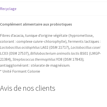
Recyclage
Complément alimentaire aux probiotiques
Fibres d’acacia, tunique d’origine végétale (hypromellose,
colorant : complexe cuivre-chlorophylle), ferments lactiques :
Lactobacillus acidophilus
LA02 (DSM 21717),
Lactobacillus casei
LC03 (DSM 27537),
Bifidobacterium animalis lactis
BS01 (LMGP-
21384),
Streptococcus thermophilus
YO8 (DSM 17843);
antiagglomérant : stéarate de magnésium.
* Unité Formant Colonie
Avis de nos clients