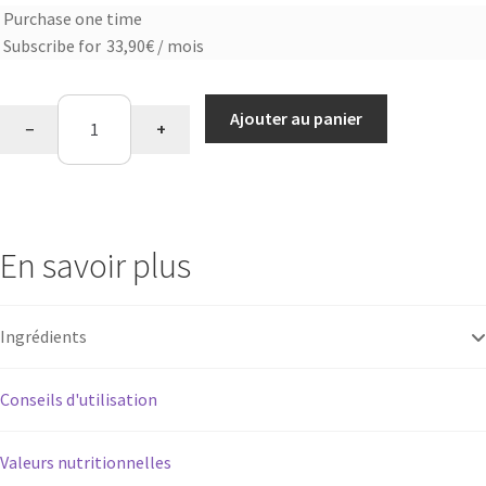
Purchase one time
Choose
Subscribe for
33,90
€
/ mois
purchase
type
quantité
Ajouter au panier
−
+
de
Confort
digestif
En savoir plus
Ingrédients
Conseils d'utilisation
Valeurs nutritionnelles