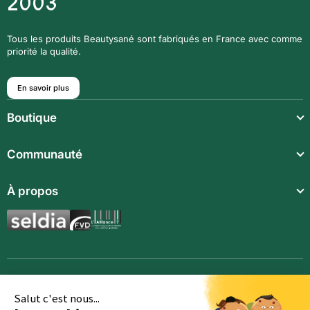
2003
Tous les produits Beautysané sont fabriqués en France avec comme
priorité la qualité.
En savoir plus
Boutique
Repas légers
Communauté
Repas complets
Communauté
À propos
Compléments alimentaires
Recettes
Boissons techniques
Qui sommes-nous ?
Magazine
Repas enfants
Mentions légales
BodyCheck IA
Synergies aromatiques
Conditions Générales de Vente
Accessoires
Politique de confidentialité
Salut c'est nous...