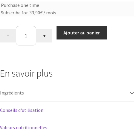
Purchase one time
Choose
Subscribe for
33,90
€
/ mois
purchase
type
quantité
Ajouter au panier
−
+
de
Oméga
3
En savoir plus
Ingrédients
Conseils d'utilisation
Valeurs nutritionnelles