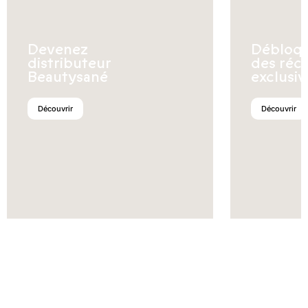
Devenez
Débloq
distributeur
des réc
Beautysané
exclusiv
Découvrir
Découvrir