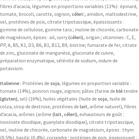
fibres d’acacia, légumes en proportions variables (11%) : épinard,
tomate, brocoli, carotte, oignon,
céleri ;
amidon, maltodextrine,
sel, protéines de pois, citrate tripotassique, épaississants :
gomme de cellulose, gomme tara ; inuline de chicorée, carbonate
de magnésium, épices : ail, curry
(céleri),
origan ; vitamines : C, E,
PP, A, B5, K1, D3, B6, B1, B12, B9, biotine; fumarate de fer, citrate
de zinc, gluconate de manganèse, gluconate de cuivre,
préparation enzymatique, sélénite de sodium, iodure de
potassium.
Italienne :
Protéines de
soja
, légumes en proportion variable :
tomate (14%), poivron rouge, oignon; pâtes (farine de
blé
tendre
(gluten)
, sel) (16%), huiles végétales (huile de
soja,
huile de
colza, sirop de dextrose, protéines de
lait,
arôme naturel), fibres
d’acacia, arômes (arôme
(lait, céleri)
, exhausteurs de goût :
inosinate disodique, guanylate disodique), citrate tripotassique,
sel, inuline de chicorée, carbonate de magnésium, épices : thym
(0,5%), basilic (0,4%), coriandre ; protéines de pois, épaississant :