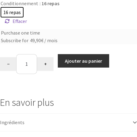
Conditionnement
: 16 repas
16 repas
Effacer
Purchase one time
Choose
Subscribe for
49,90
€
/ mois
purchase
type
quantité
Ajouter au panier
−
+
de
Assortiment
salé
En savoir plus
Ingrédients