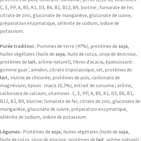
C, E, PP, A, B5, K1, D3, B6, B1, B12, B9, biotine ; fumarate de fer,
citrate de zinc, gluconate de manganèse, gluconate de cuivre,
préparation enzymatique, sélénite de sodium, iodure de
potassium.
Purée tradition
: Pommes de terre (47%), protéines de
soja
,
huiles végétales (huile de
soja,
huile de colza, sirop de dextrose,
protéines de
lait,
arôme naturel), fibres d’acacia, épaississant :
gomme guar ; amidon, citrate tripotassique, sel, protéines de
lait,
inuline de chicorée, protéines de pois, carbonate de
magnésium, épices : macis (0,3%), extrait de curcuma ; arôme,
carbonate de calcium, vitamines : C, E, PP, A, B5, K1, D3, B6, B1,
B12, B2, B9, biotine; fumarate de fer, citrate de zinc, gluconate de
manganèse, gluconate de cuivre, préparation enzymatique,
sélénite de sodium, iodure de potassium.
Légumes :
Protéines de
soja,
huiles végétales (huile de
soja,
huile de colza, sirop de glucose, protéines de
lait,
arôme naturel),