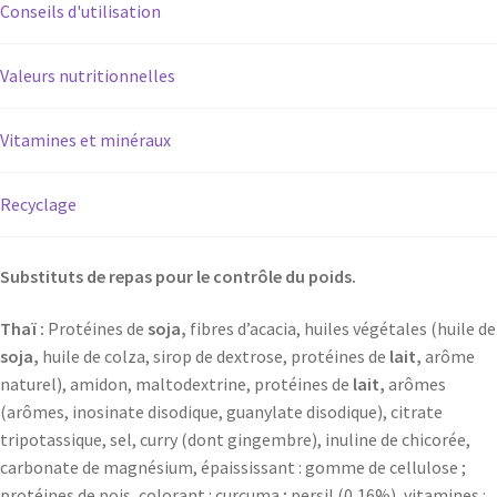
Conseils d'utilisation
Valeurs nutritionnelles
Vitamines et minéraux
Recyclage
Substituts de repas pour le contrôle du poids.
Thaï :
Protéines de
soja,
fibres d’acacia, huiles végétales (huile de
soja,
huile de colza, sirop de dextrose, protéines de
lait,
arôme
naturel), amidon, maltodextrine, protéines de
lait,
arômes
(arômes, inosinate disodique, guanylate disodique), citrate
tripotassique, sel, curry (dont gingembre), inuline de chicorée,
carbonate de magnésium, épaississant : gomme de cellulose ;
protéines de pois, colorant : curcuma ; persil (0,16%), vitamines :