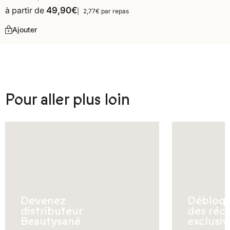
à partir de
49,90
€
2,77€ par repas
Ajouter
Pour aller plus loin
Devenez
Débloq
distributeur
des réc
Beautysané
exclusiv