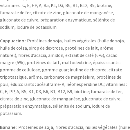
vitamines : C, E, PP, A, B5, K1, D3, B6, B1, B12, B9, biotine;
fumarate de fer, citrate de zinc, gluconate de manganèse,
gluconate de cuivre, préparation enzymatique, sélénite de
sodium, iodure de potassium.
Cappuccino
: Protéines de
soja,
huiles végétales (huile de
soja,
huile de colza, sirop de dextrose, protéines de
lait,
arôme
naturel), fibres d’acacia, amidon, extrait de café (6%), cacao
maigre (5%), protéines de
lait,
maltodextrine, épaississants :
gomme de cellulose, gomme guar; inuline de chicorée, citrate
tripotassique, arôme, carbonate de magnésium, protéines de
pois, édulcorants : acésulfame-K, néohespéridine DC; vitamines :
C, E, PP, A, B5, K1, D3, B6, B1, B12, B9, biotine; fumarate de fer,
citrate de zinc, gluconate de manganèse, gluconate de cuivre,
préparation enzymatique, sélénite de sodium, iodure de
potassium.
Banane :
Protéines de
soja,
fibres d’acacia, huiles végétales (huile