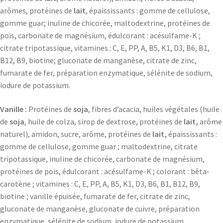
arômes, protéines de
lait
, épaississants : gomme de cellulose,
gomme guar; inuline de chicorée, maltodextrine, protéines de
pois, carbonate de magnésium, édulcorant : acésulfame-K ;
citrate tripotassique, vitamines : C, E, PP, A, B5, K1, D3, B6, B1,
B12, B9, biotine; gluconate de manganèse, citrate de zinc,
fumarate de fer, préparation enzymatique, sélénite de sodium,
iodure de potassium.
Vanille :
Protéines de
soja
, fibres d’acacia, huiles végétales (huile
de
soja
, huile de colza, sirop de dextrose, protéines de
lait,
arôme
naturel), amidon, sucre, arôme, protéines de
lait,
épaississants :
gomme de cellulose, gomme guar ; maltodextrine, citrate
tripotassique, inuline de chicorée, carbonate de magnésium,
protéines de pois, édulcorant : acésulfame-K ; colorant : bêta-
carotène ; vitamines : C, E, PP, A, B5, K1, D3, B6, B1, B12, B9,
biotine ; vanille épuisée, fumarate de fer, citrate de zinc,
gluconate de manganèse, gluconate de cuivre, préparation
enzymatique, sélénite de sodium, iodure de potassium.