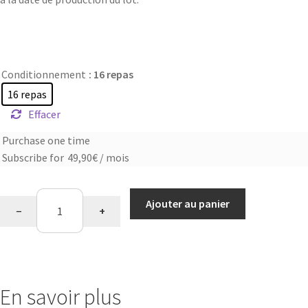
Conditionnement
: 16 repas
16 repas
Effacer
Purchase one time
Choose
Subscribe for
49,90
€
/ mois
purchase
type
quantité
Ajouter au panier
−
+
de
Assortiment
sucré
En savoir plus