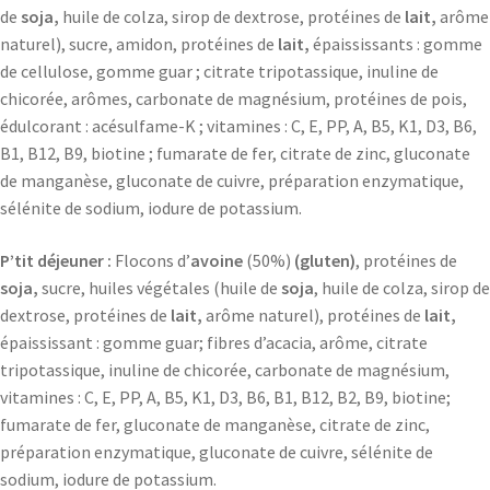
de
soja,
huile de colza, sirop de dextrose, protéines de
lait,
arôme
naturel), sucre, amidon, protéines de
lait,
épaississants : gomme
de cellulose, gomme guar ; citrate tripotassique, inuline de
chicorée, arômes, carbonate de magnésium, protéines de pois,
édulcorant : acésulfame-K ; vitamines : C, E, PP, A, B5, K1, D3, B6,
B1, B12, B9, biotine ; fumarate de fer, citrate de zinc, gluconate
de manganèse, gluconate de cuivre, préparation enzymatique,
sélénite de sodium, iodure de potassium.
P’tit déjeuner :
Flocons d’
avoine
(50%)
(gluten)
, protéines de
soja,
sucre, huiles végétales (huile de
soja
, huile de colza, sirop de
dextrose, protéines de
lait,
arôme naturel), protéines de
lait,
épaississant : gomme guar; fibres d’acacia, arôme, citrate
tripotassique, inuline de chicorée, carbonate de magnésium,
vitamines : C, E, PP, A, B5, K1, D3, B6, B1, B12, B2, B9, biotine;
fumarate de fer, gluconate de manganèse, citrate de zinc,
préparation enzymatique, gluconate de cuivre, sélénite de
sodium, iodure de potassium.