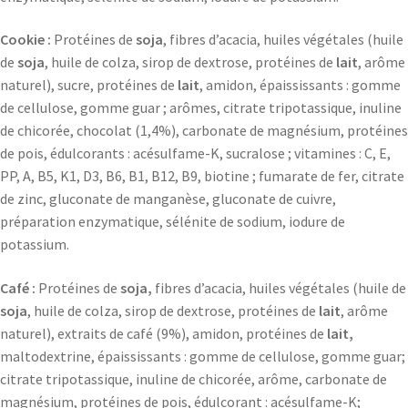
Cookie :
Protéines de
soja
, fibres d’acacia, huiles végétales (huile
de
soja
, huile de colza, sirop de dextrose, protéines de
lait
, arôme
naturel), sucre, protéines de
lait
, amidon, épaississants : gomme
de cellulose, gomme guar ; arômes, citrate tripotassique, inuline
de chicorée, chocolat (1,4%), carbonate de magnésium, protéines
de pois, édulcorants : acésulfame-K, sucralose ; vitamines : C, E,
PP, A, B5, K1, D3, B6, B1, B12, B9, biotine ; fumarate de fer, citrate
de zinc, gluconate de manganèse, gluconate de cuivre,
préparation enzymatique, sélénite de sodium, iodure de
potassium.
Café :
Protéines de
soja,
fibres d’acacia, huiles végétales (huile de
soja
, huile de colza, sirop de dextrose, protéines de
lait
, arôme
naturel), extraits de café (9%), amidon, protéines de
lait,
maltodextrine, épaississants : gomme de cellulose, gomme guar;
citrate tripotassique, inuline de chicorée, arôme, carbonate de
magnésium, protéines de pois, édulcorant : acésulfame-K;