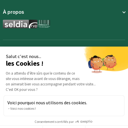
Repas complets
Communauté
À propos
Compléments alimentaires
Recettes
Boissons techniques
Qui sommes-nous ?
Magazine
Repas enfants
Mentions légales
BodyCheck IA
Synergies aromatiques
Conditions Générales de Vente
Accessoires
Politique de confidentialité
Salut c'est nous...
les Cookies !
Opportunités
Inscription
On a attendu d'être sûrs que le contenu de ce
site vous intéresse avant de vous déranger, mais
Demande d’information
on aimerait bien vous accompagner pendant votre visite...
C'est OK pour vous ?
Voici pourquoi nous utilisons des cookies.
Des questions sur votre commande ? : Notre équipe est là
Voici nos cookies !
pour vous aider :
serviceclients@beautysane.com
5 avenue Joffre, 57000 Metz, FRANCE |
+33 (0)3 69 67 19 19
Consentements certifiés par