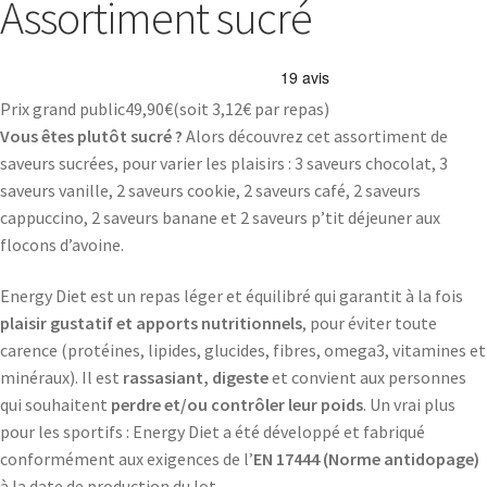
Assortiment sucré
Prix grand public
49,90
€
(soit
3,12€
par repas)
Vous êtes plutôt sucré ?
Alors découvrez cet assortiment de
saveurs sucrées, pour varier les plaisirs : 3 saveurs chocolat, 3
saveurs vanille, 2 saveurs cookie, 2 saveurs café, 2 saveurs
cappuccino, 2 saveurs banane et 2 saveurs p’tit déjeuner aux
flocons d’avoine.
Energy Diet est un repas léger et équilibré qui garantit à la fois
plaisir gustatif et apports nutritionnels
, pour éviter toute
carence (protéines, lipides, glucides, fibres, omega3, vitamines et
minéraux). Il est
rassasiant, digeste
et convient aux personnes
qui souhaitent
perdre et/ou contrôler leur poids
. Un vrai plus
pour les sportifs : Energy Diet a été développé et fabriqué
conformément aux exigences de l’
EN 17444 (Norme antidopage)
à la date de production du lot.