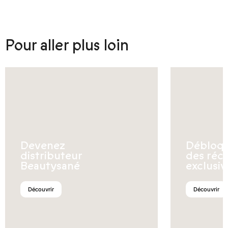
Pour aller plus loin
Devenez
Débloq
distributeur
des réc
Beautysané
exclusiv
Découvrir
Découvrir