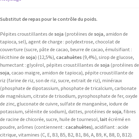
Substitut de repas pour le contrôle du poids.
Pépites croustillantes de
soja
(protéines de
soja,
amidon de
tapioca, sel), agent de charge : polydextrose, chocolat de
couverture (sucre, pâte de cacao, beurre de cacao, émulsifiant :
lécithine de
soja
) (12,5%),
cacahuètes
(9,4%), sirop de glucose,
humectant : glycérol, pépites croustillantes de
soja
(protéines de
soja
, cacao maigre, amidon de tapioca), pépite croustillante de
riz (farine de riz, son de riz, sucre, extrait de riz), minéraux
(phosphate de dipotassium, phosphate de tricalcium, carbonate
de magnésium, citrate de trisodium, pyrophosphate de fer, oxyde
de zinc, gluconate de cuivre, sulfate de manganèse, iodure de
potassium, sélénite de sodium), dattes, protéines de
soja
, fibres
de racine de chicorée, sucre, huile de tournesol,
lait
écrémé en
poudre, arômes (contiennent :
cacahuètes
), acidifiant : acide
citrique, vitamines (C, E, B3, B5, B2, B1, B6, A, B9, K, B8, D, B12).