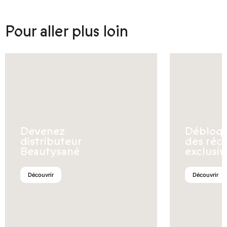
Pour aller plus loin
Devenez
Débloq
distributeur
des réc
Beautysané
exclusiv
Découvrir
Découvrir