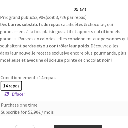
Prix grand public
52,90
€
(soit
3,78€
par repas)
Des
barres substituts de repas
cacahuètes & chocolat, qui
garantissent à la fois plaisir gustatif et apports nutritionnels
garantis. Pauvres en calories, elles conviennent aux personnes qui
souhaitent
perdre et/ou contrôler leur poids
. Découvrez-les
dans leur nouvelle recette exclusive encore plus gourmande, plus
moelleuse et avec une délicieuse pointe de chocolat noir !
Conditionnement
: 14 repas
14 repas
Effacer
Purchase one time
Choose
Subscribe for
52,90
€
/ mois
purchase
type