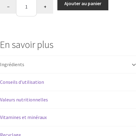
quantité
Ajouter au panier
−
+
de
Barres
repas
cacahuètes
&
En savoir plus
chocolat
Ingrédients
Conseils d'utilisation
Valeurs nutritionnelles
Vitamines et minéraux
Recyclage