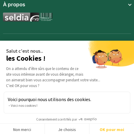
Communauté
À propos
Compléments alimentaires
Recettes
Boissons techniques
Qui sommes-nous ?
Magazine
Repas enfants
Mentions légales
BodyCheck IA
Synergies aromatiques
Conditions Générales de Vente
Accessoires
Politique de confidentialité
Salut c'est nous...
les Cookies !
Opportunités
Inscription
On a attendu d'être sûrs que le contenu de ce
site vous intéresse avant de vous déranger, mais
Demande d’information
on aimerait bien vous accompagner pendant votre visite...
C'est OK pour vous ?
Voici pourquoi nous utilisons des cookies.
Des questions sur votre commande ? : Notre équipe est là
Voici nos cookies !
pour vous aider :
serviceclients@beautysane.com
5 avenue Joffre, 57000 Metz, FRANCE |
+33 (0)3 69 67 19 19
Consentements certifiés par
Non merci
Je choisis
OK pour moi