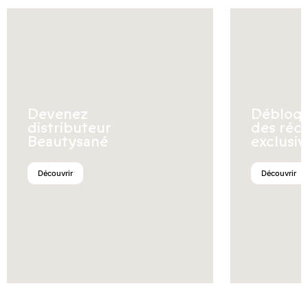
Devenez
Débloq
distributeur
des réc
Beautysané
exclusiv
Découvrir
Découvrir