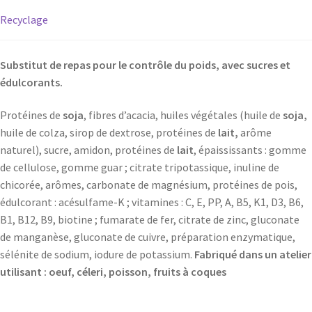
Recyclage
Substitut de repas pour le contrôle du poids, avec sucres et
édulcorants.
Protéines de
soja
, fibres d’acacia, huiles végétales (huile de
soja,
huile de colza, sirop de dextrose, protéines de
lait,
arôme
naturel), sucre, amidon, protéines de
lait
, épaississants : gomme
de cellulose, gomme guar ; citrate tripotassique, inuline de
chicorée, arômes, carbonate de magnésium, protéines de pois,
édulcorant : acésulfame-K ; vitamines : C, E, PP, A, B5, K1, D3, B6,
B1, B12, B9, biotine ; fumarate de fer, citrate de zinc, gluconate
de manganèse, gluconate de cuivre, préparation enzymatique,
sélénite de sodium, iodure de potassium.
Fabriqué dans un atelier
utilisant : oeuf, céleri, poisson, fruits à coques