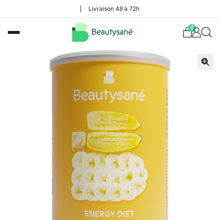
Livraison 48 à 72h
0
🔍