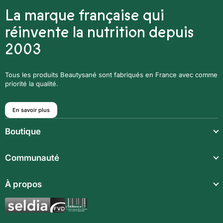
La marque française qui
réinvente la nutrition depuis
2003
Tous les produits Beautysané sont fabriqués en France avec comme
priorité la qualité.
En savoir plus
Boutique
Repas légers
Communauté
Repas complets
Communauté
À propos
Compléments alimentaires
Recettes
Boissons techniques
Qui sommes-nous ?
Magazine
Repas enfants
Mentions légales