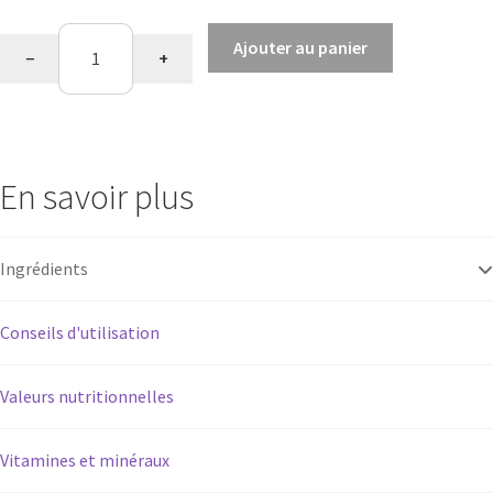
quantité
Ajouter au panier
−
+
de
Saveur
banane
En savoir plus
Ingrédients
Conseils d'utilisation
Valeurs nutritionnelles
Vitamines et minéraux