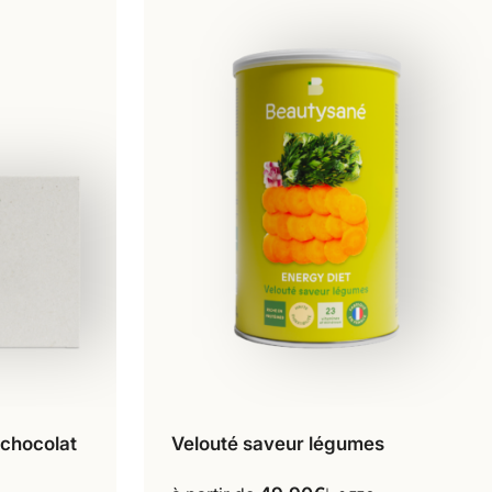
 chocolat
Velouté saveur légumes
16 repas
18 repas
Ce
produit