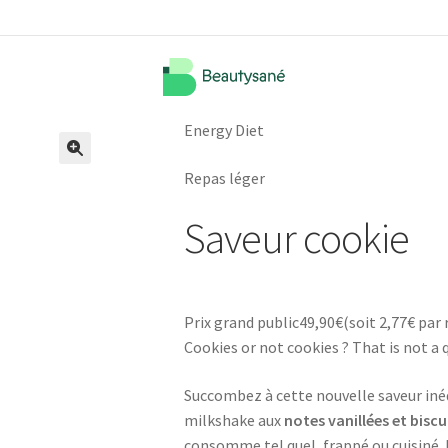
Energy Diet
🔍
Repas léger
Saveur cookie
Prix grand public
49,90
€
(soit
2,77€
par 
Cookies or not cookies ? That is not a q
Succombez à cette nouvelle saveur iné
milkshake aux
notes vanillées et biscu
consomme tel quel, frappé ou cuisiné. E