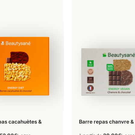
pas cacahuètes &
Barre repas chanvre &
14 repas
10 repas
Ce
Ce
produit
produit