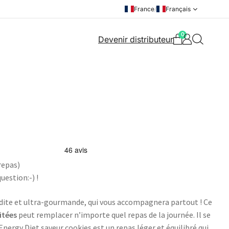
France
/
Français
0
Devenir distributeur
repas)
uestion:-) !
dite et ultra-gourmande, qui vous accompagnera partout ! Ce
itées
peut remplacer n’importe quel repas de la journée. Il se
nergy Diet saveur cookies est un repas léger et équilibré qui