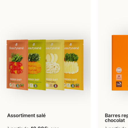
Assortiment salé
Barres re
16 repas
chocolat
Ce
produit