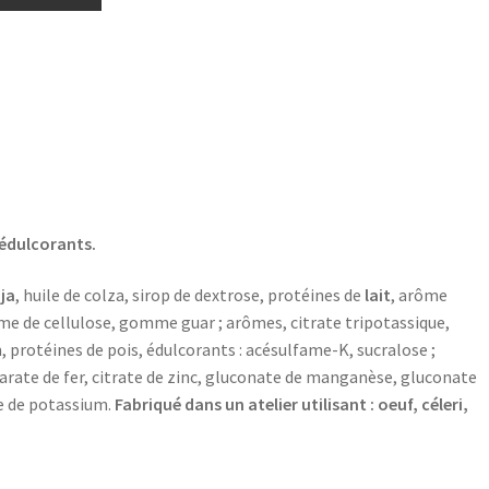
 édulcorants.
ja
, huile de colza, sirop de dextrose, protéines de
lait
, arôme
me de cellulose, gomme guar ; arômes, citrate tripotassique,
 protéines de pois, édulcorants : acésulfame-K, sucralose ;
fumarate de fer, citrate de zinc, gluconate de manganèse, gluconate
re de potassium.
Fabriqué dans un atelier utilisant : oeuf, céleri,