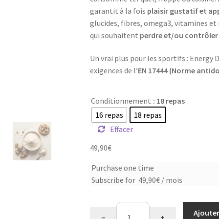
garantit à la fois
plaisir gustatif et a
glucides, fibres, omega3, vitamines et 
qui souhaitent
perdre et/ou contrôler
Un vrai plus pour les sportifs : Energ
exigences de l’
EN 17444 (Norme antid
Conditionnement
: 18 repas
16 repas
18 repas
Effacer
49,90
€
Choose
Purchase one time
Subscribe for
49,90
€
/ mois
purchase
type
quantité
Ajouter
−
+