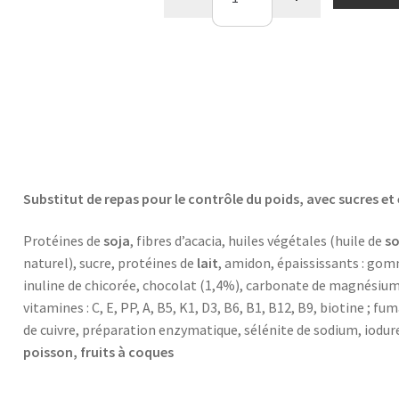
de
Saveur
cookie
Substitut de repas pour le contrôle du poids, avec sucres et
Protéines de
soja
, fibres d’acacia, huiles végétales (huile de
so
naturel), sucre, protéines de
lait
, amidon, épaississants : gom
inuline de chicorée, chocolat (1,4%), carbonate de magnésium,
vitamines : C, E, PP, A, B5, K1, D3, B6, B1, B12, B9, biotine ; 
de cuivre, préparation enzymatique, sélénite de sodium, iodu
poisson, fruits à coques