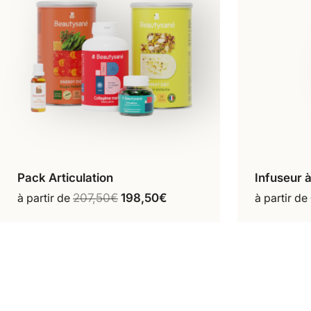
Pack Articulation
Infuseur à
Configurer mon pack
A
à partir de
207,50
€
198,50
€
à partir de