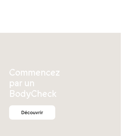
peuvent
être
choisies
sur
la
page
du
produit
Commencez
par un
BodyCheck
Découvrir