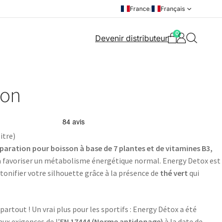
France
/
Français
0
Devenir distributeur
ron
itre)
paration pour boisson à base de 7 plantes et de vitamines B3,
 à favoriser un métabolisme énergétique normal. Energy Detox est
 tonifier votre silhouette grâce à la présence de
thé vert
qui
partout ! Un vrai plus pour les sportifs : Energy Détox a été
ux exigences de l’
EN 17444 (Norme antidopage)
à la date de