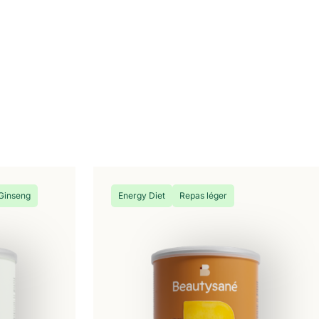
Ginseng
Energy Diet
Repas léger