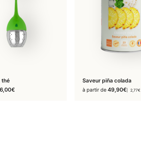
 thé
Saveur piña colada
18 repas
jouter au panier
Ce
6,00
€
à partir de
49,90
€
2,77€
produit
a
plusieur
variation
Les
options
peuvent