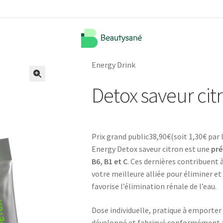
Energy Drink
Detox saveur cit
🔍
Prix grand public
38,90
€
(soit
1,30€
par l
Energy Detox saveur citron est une
pré
B6, B1 et C
. Ces dernières contribuent
votre meilleure alliée pour éliminer et
favorise l’élimination rénale de l’eau.
Dose individuelle, pratique à emporter 
développé et fabriqué conformément a