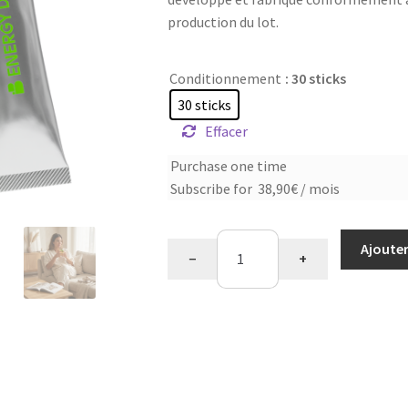
production du lot.
Conditionnement
: 30 sticks
30 sticks
Effacer
Choose
Purchase one time
Subscribe for
38,90
€
/ mois
purchase
type
quantité
Ajouter
−
+
de
Detox
saveur
citron