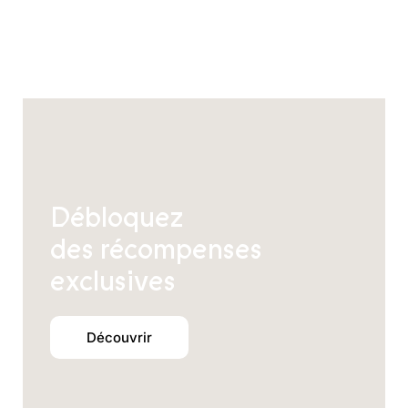
être
choisies
sur
la
page
du
produit
Débloquez
des récompenses
exclusives
Découvrir