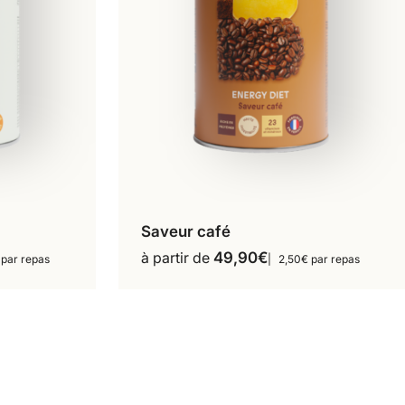
Saveur café
16 repas
18 repas
à partir de
49,90
€
 par repas
2,50€ par repas
Ce
36 repas
produit
a
s
plusieurs
s.
variations.
Les
options