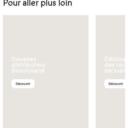
Pour aller plus loin
Devenez
Débloq
distributeur
des réc
Beautysané
exclusiv
Découvrir
Découvrir