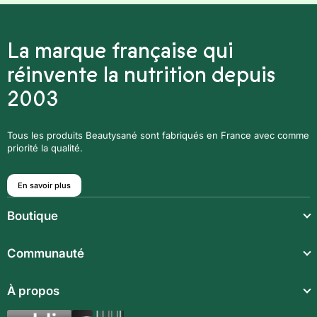
La marque française qui
réinvente la nutrition depuis
2003
Tous les produits Beautysané sont fabriqués en France avec comme
priorité la qualité.
En savoir plus
Boutique
Repas légers
Communauté
Repas complets
Communauté
À propos
Compléments alimentaires
Recettes