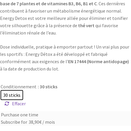
base de 7 plantes et de vitamines B3, B6, B1 et C
. Ces dernières
contribuent à favoriser un métabolisme énergétique normal.
Energy Detox est votre meilleure alliée pour éliminer et tonifier
votre silhouette grâce à la présence de
thé vert
qui favorise
l’élimination rénale de l’eau.
Dose individuelle, pratique à emporter partout ! Un vrai plus pour
les sportifs : Energy Détox a été développé et fabriqué
conformément aux exigences de l’
EN 17444 (Norme antidopage)
à la date de production du lot.
Conditionnement
: 30 sticks
30 sticks
Effacer
Purchase one time
Choose
Subscribe for
38,90
€
/ mois
purchase