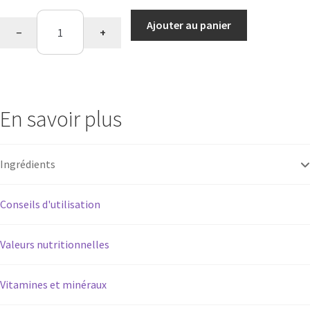
type
quantité
Ajouter au panier
−
+
de
Detox
saveur
pêche
En savoir plus
Ingrédients
Conseils d'utilisation
Valeurs nutritionnelles
Vitamines et minéraux