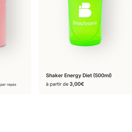
Shaker Energy Diet (500ml)
Ajouter au panier
à partir de
3,00
€
 par repas
s
s.