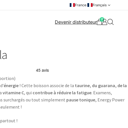
France
/
Français
0
Devenir distributeur
la
portion)
d’
énergie
! Cette boisson associe de la
taurine, du guarana, de la
la
vitamine C
, qui
contribue à réduire la fatigue
. Examens,
das surchargés ou tout simplement
pause tonique,
Energy Power
seulement !
 partout !