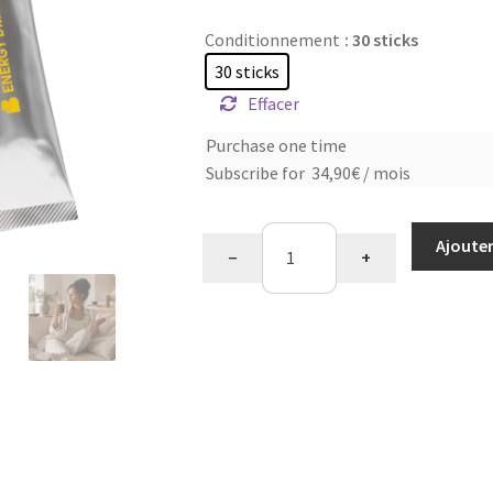
Conditionnement
: 30 sticks
30 sticks
Effacer
Choose
Purchase one time
Subscribe for
34,90
€
/ mois
purchase
type
quantité
Ajouter
−
+
de
Power
saveur
cola