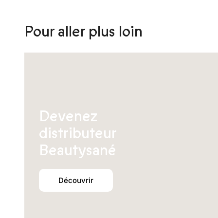
être
choisies
sur
Pour aller plus loin
la
page
du
produit
Devenez
distributeur
Beautysané
Découvrir