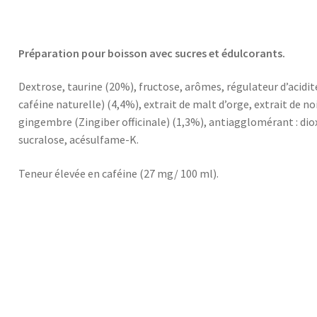
Préparation pour boisson avec sucres et édulcorants.
Dextrose, taurine (20%), fructose, arômes, régulateur d’acidité 
caféine naturelle) (4,4%), extrait de malt d’orge, extrait de noi
gingembre (Zingiber officinale) (1,3%), antiagglomérant : dioxy
sucralose, acésulfame-K.
Teneur élevée en caféine (27 mg/ 100 ml).