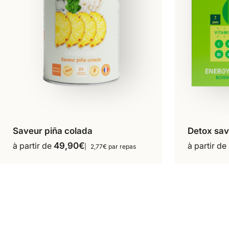
Saveur piña colada
Detox sav
18 repas
Ce
à partir de
49,90
€
à partir de
2,77€ par repas
produit
a
plusieurs
variations.
Les
options
peuvent