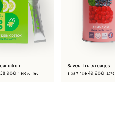
eur citron
Saveur fruits rouges
30 sticks
18 repas
Ce
Ce
38,90
€
à partir de
49,90
€
1,30€ par litre
2,77€
produit
produit
a
a
plusieurs
plusieur
variations.
variation
Les
Les
options
options
peuvent
peuvent